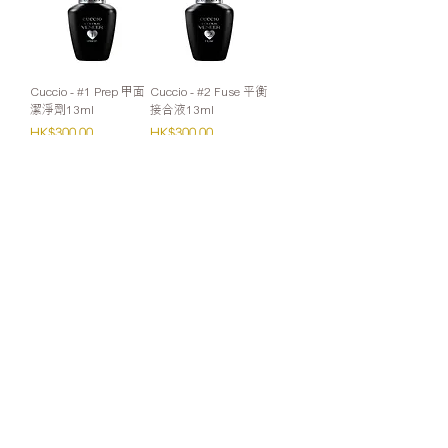
Cuccio - #1 Prep 甲面
Cuccio - #2 Fuse 平衡
潔淨劑13ml
接合液13ml
價格
價格
HK$300.00
HK$300.00
Cuccio - #3 Base 底層
Cuccio - #5 Top 鏡亮
接合啫喱13ml
面啫喱13ml
價格
價格
HK$300.00
HK$300.00
零售：
Whatsapp或網站購買滿HK$1000免運費
(Cuccio VIP會員請Whatsapp下單)