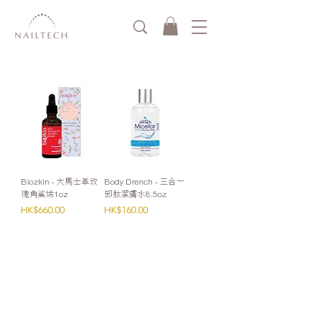
Biozkin - 大馬士革玫
Body Drench - 三合一
瑰角鯊烯1oz
卸妝潔膚水8.5oz
價格
價格
HK$660.00
HK$160.00
零售：
Whatsapp或網站購買滿HK$1000免運費
(Cuccio VIP會員請Whatsapp下單)