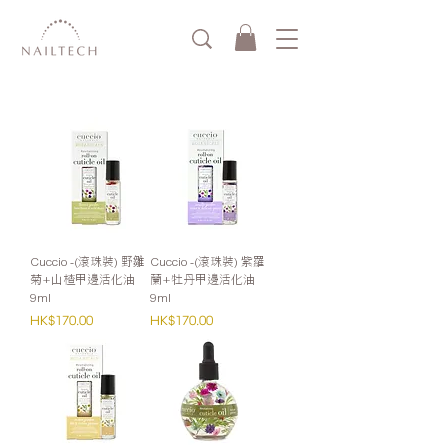
Cuccio -(滾珠裝) 野雛
Cuccio -(滾珠裝) 紫羅
菊+山楂甲邊活化油
蘭+牡丹甲邊活化油
9ml
9ml
價格
價格
HK$170.00
HK$170.00