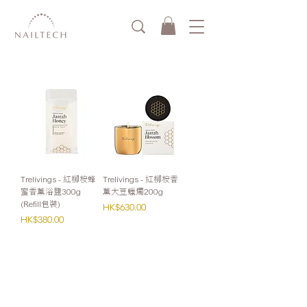
Trelivings - 紅柳桉蜂
Trelivings - 紅柳桉香
蜜香薰浴鹽300g
薰大豆蠟燭200g
(Refill包裝)
價格
HK$630.00
價格
HK$380.00
零售：
Whatsapp或網站購買滿HK$1000免運費