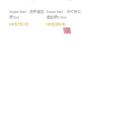
Super Nail - 透明造型
Super Nail - 法式粉紅
漿2oz
造型漿0.5oz
價格
價格
HK$730.00
HK$288.00
Super Nail - 法式粉紅
Cuccio - T3-LED 柔和
造型漿2oz
粉紅稀身造型漿2oz
無庫存
價格
HK$730.00
零售：
Whatsapp或網站購買滿HK$1000免運費
(Cuccio VIP會員請Whatsapp下單)
批發：