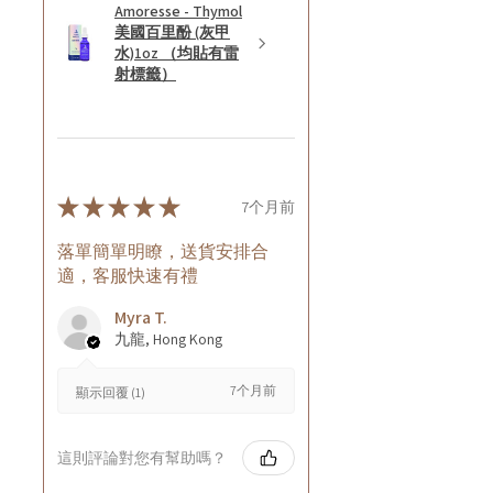
Amoresse - Thymol
美國百里酚 (灰甲
水)1oz （均貼有雷
射標籤）
★
★
★
★
★
7个月前
落單簡單明瞭，送貨安排合
適，客服快速有禮
Myra T.
九龍, Hong Kong
7个月前
顯示回覆 (1)
這則評論對您有幫助嗎？