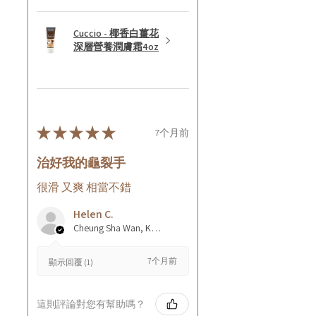
Cuccio - 椰香白薑花
深層營養潤膚霜4oz
★
★
★
★
★
7个月前
治好我的龜裂手
很滑 又爽 相當不錯
Helen C.
Cheung Sha Wan, Kowloon., Hong Kong
7个月前
顯示回覆 (1)
這則評論對您有幫助嗎？