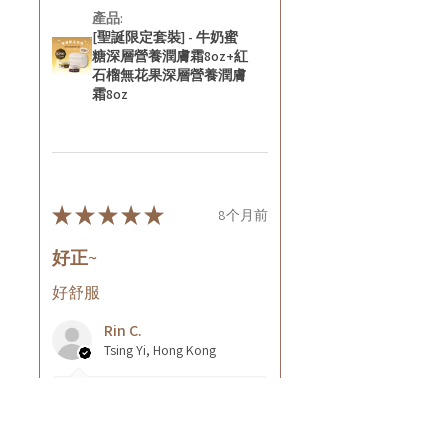
產品:
[聖誕限定套裝] - 牛奶蜜
糖深層營養潤膚霜8oz+紅
石榴無花果深層營養潤膚
霜8oz
★
★
★
★
★
8个月前
好正~
好舒服
Rin C.
Tsing Yi, Hong Kong
8个月前
顯示回覆 (1)