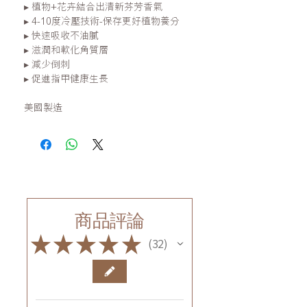
▸ 植物+花卉結合出清新芬芳香氣
▸ 4-10度冷壓技術-保存更好植物養分
▸ 快速吸收不油膩
▸ 滋潤和軟化角質層
▸ 減少倒刺
▸ 促進指甲健康生長
美國製造
商品評論
★
★
★
★
★
32
32