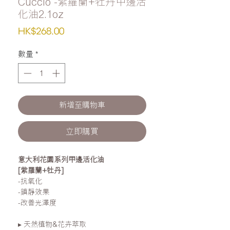
Cuccio -紫羅蘭+牡丹甲邊活
化油2.1oz
價
HK$268.00
格
數量
*
新增至購物車
立即購買
意大利花園系列甲邊活化油
[紫羅蘭+牡丹]
-抗氧化
-鎮靜效果
-改善光澤度
▸ 天然植物&花卉萃取