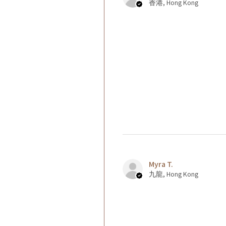
香港, Hong Kong
Myra T.
九龍, Hong Kong