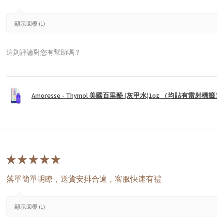
顯示回覆 (1)
這則評論對您有幫助嗎？
Amoresse - Thymol 美國百里酚 (灰甲水)1oz （均貼有雷射標
★
★
★
★
★
落單簡單明瞭，送貨安排合適，客服快速有禮
顯示回覆 (1)