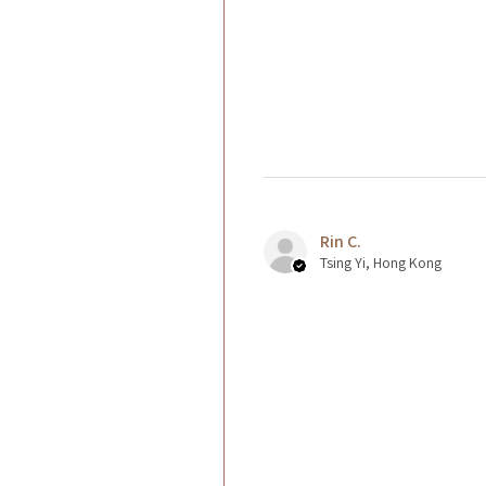
Rin C.
Tsing Yi, Hong Kong