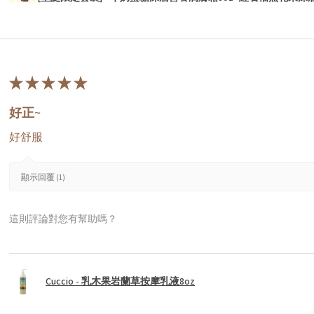
★
★
★
★
★
好正~
好舒服
顯示回覆 (1)
這則評論對您有幫助嗎？
Cuccio - 乳木果岩蘭草按摩乳液8oz