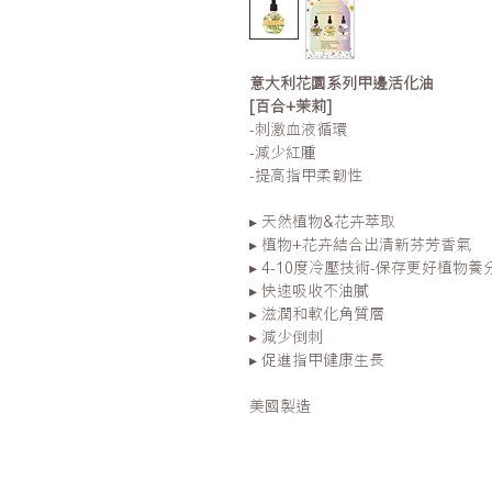
意大利花園系列甲邊活化油
[百合+茉莉]
-刺激血液循環
-減少紅腫
-提高指甲柔韌性
▸ 天然植物&花卉萃取
▸ 植物+花卉結合出清新芬芳香氣
▸ 4-10度冷壓技術-保存更好植物養
▸ 快速吸收不油膩
▸ 滋潤和軟化角質層
▸ 減少倒刺
▸ 促進指甲健康生長
美國製造