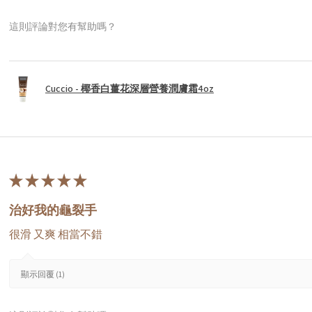
這則評論對您有幫助嗎？
Cuccio - 椰香白薑花深層營養潤膚霜4oz
★
★
★
★
★
治好我的龜裂手
很滑 又爽 相當不錯
顯示回覆 (1)