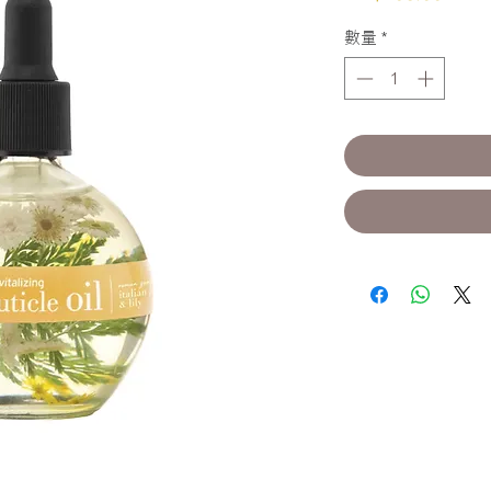
格
數量
*