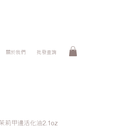
關於我們
批發查詢
合+茉莉甲邊活化油2.1oz