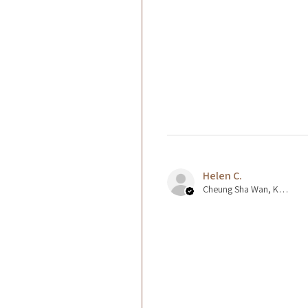
Helen C.
Cheung Sha Wan, Kowloon., Hong Kong