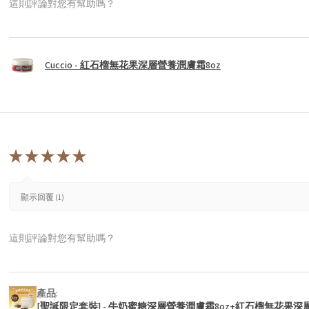
這則評論對您有幫助嗎？
Cuccio - 紅石榴無花果深層營養潤膚霜8oz
★
★
★
★
★
顯示回覆 (1)
這則評論對您有幫助嗎？
產品:
[聖誕限定套裝] - 牛奶蜜糖深層營養潤膚霜8oz+紅石榴無花果深