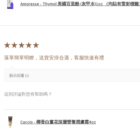
Amoresse - Thymol 美國百里酚 (灰甲水)1oz （均貼有雷射標
★
★
★
★
★
落單簡單明瞭，送貨安排合適，客服快速有禮
顯示回覆 (1)
這則評論對您有幫助嗎？
Cuccio - 椰香白薑花深層營養潤膚霜4oz