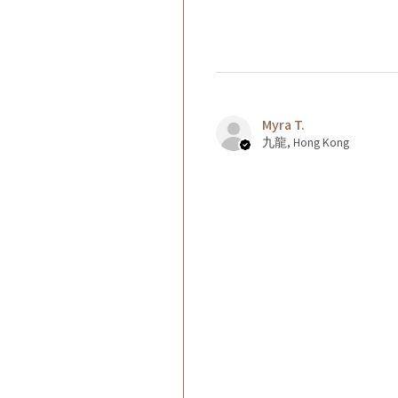
Myra T.
九龍, Hong Kong