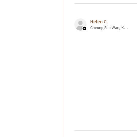
Helen C.
Cheung Sha Wan, Kowloon., Hong Kong