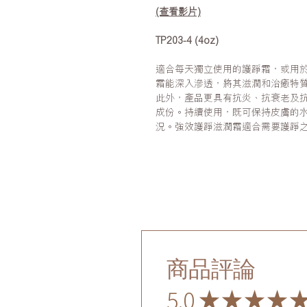
(查看影片)
TP203-4 (4oz)
適合每天獨立使用的護踭霜，或用
霜能深入滲透，將其滋潤和治癒特
此外，產品更具有抗炎、抗衰老及
成份。持續使用，既可保持皮膚的
況。強效護踭滋潤霜適合需要護踭
商品評論
5.0
★
★
★
★