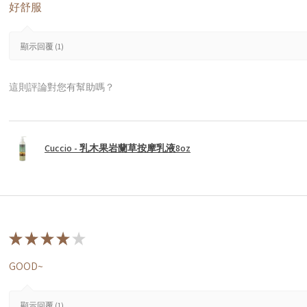
好舒服
顯示回覆 (1)
這則評論對您有幫助嗎？
Cuccio - 乳木果岩蘭草按摩乳液8oz
★
★
★
★
★
GOOD~
顯示回覆 (1)