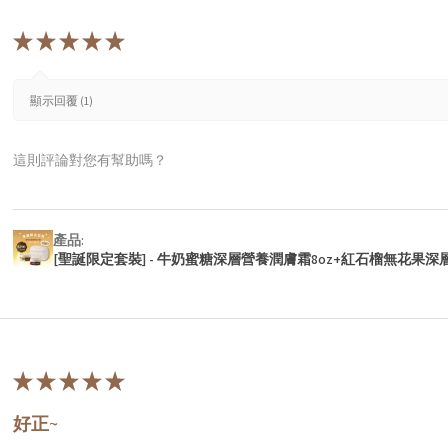
★
★
★
★
★
顯示回覆 (1)
這則評論對您有幫助嗎？
產品:
[聖誕限定套裝] - 牛奶蜜糖深層營養潤膚霜8oz+紅石榴無花果深
★
★
★
★
★
好正~