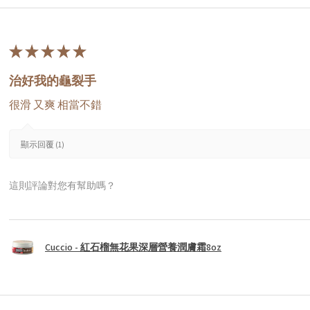
★
★
★
★
★
治好我的龜裂手
很滑 又爽 相當不錯
顯示回覆 (1)
這則評論對您有幫助嗎？
Cuccio - 紅石榴無花果深層營養潤膚霜8oz