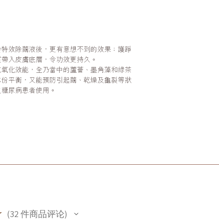
於特效除繭液後，更有意想不到的效果；護踭
質帶入皮膚底層，令功效更持久。
抗氧化效能，全乃當中的蘆薈、墨角藻和綠茶
水份平衡，又能預防引起繭、乾燥及龜裂等狀
之糖尿病患者使用。
★
32
件商品评论
32