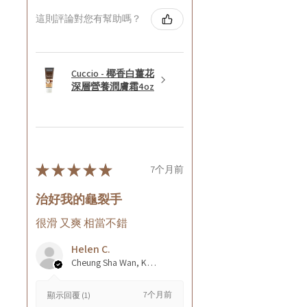
這則評論對您有幫助嗎？
Cuccio - 椰香白薑花
深層營養潤膚霜4oz
★
★
★
★
★
7个月前
治好我的龜裂手
很滑 又爽 相當不錯
Helen C.
Cheung Sha Wan, Kowloon., Hong Kong
7个月前
顯示回覆 (1)