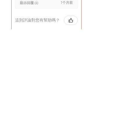
7个月前
顯示回覆 (1)
這則評論對您有幫助嗎？
Cuccio - 乳木果岩蘭
草按摩乳液8oz
★
★
★
★
★
8个月前
GOOD~
Rin C.
Tsing Yi, Hong Kong
7个月前
顯示回覆 (1)