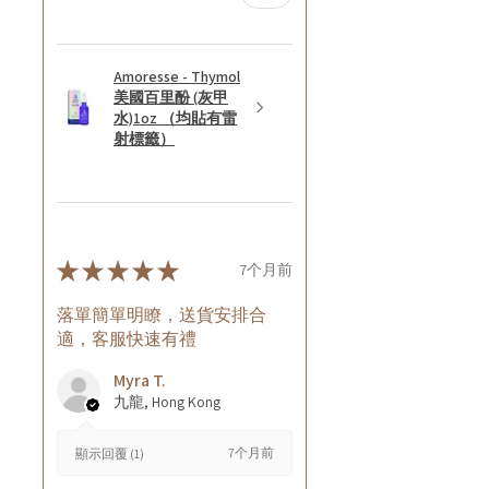
Amoresse - Thymol
美國百里酚 (灰甲
水)1oz （均貼有雷
射標籤）
★
★
★
★
★
7个月前
落單簡單明瞭，送貨安排合
適，客服快速有禮
Myra T.
九龍, Hong Kong
7个月前
顯示回覆 (1)