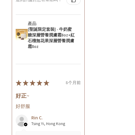
產品:
[聖誕限定套裝] - 牛奶蜜
糖深層營養潤膚霜8oz+紅
石榴無花果深層營養潤膚
霜8oz
★
★
★
★
★
8个月前
好正~
好舒服
Rin C.
Tsing Yi, Hong Kong