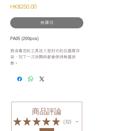
價
HK$250.00
格
無庫存
PA05 (200pcs)
將消毒完的工具放入密封式的抗菌萬存
袋，到下一次拆開時都會保持無菌狀
態。
商品評論
★
★
★
★
★
32
32