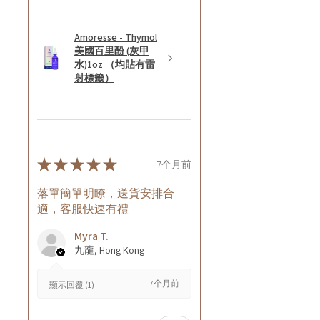
Amoresse - Thymol
美國百里酚 (灰甲
水)1oz （均貼有雷
射標籤）
★
★
★
★
★
7个月前
落單簡單明瞭，送貨安排合
適，客服快速有禮
Myra T.
九龍, Hong Kong
7个月前
顯示回覆 (1)