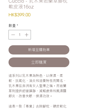
Cuccio - 乳木果岩蘭草腳枕
軟皮液16oz
價
HK$399.00
格
數量
*
新增至購物車
立即購買
這系列以乳木果為特色，以保濕，柔
軟，抗氧化，消炎和滋養特性而聞名，
乳木果在非洲有女人聖果之稱。而岩蘭
草則提供舒緩鎮靜，減輕疲勞和風濕關
節炎，改善失眠，保濕功效。
這是一款「專業」去除腳枕、硬皮軟化