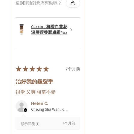
這則評論對您有幫助嗎？
Cuccio - 椰香白薑花
深層營養潤膚霜4oz
★
★
★
★
★
7个月前
治好我的龜裂手
很滑 又爽 相當不錯
Helen C.
Cheung Sha Wan, Kowloon., Hong Kong
7个月前
顯示回覆 (1)