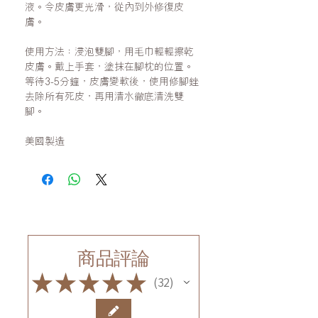
液
。令皮膚更光滑
，
從內到外修復皮
膚。
使用方法：浸泡雙腳
，
用毛巾輕輕擦乾
皮膚。戴上手套
，
塗抹在腳枕的位置。
等待
3-5
分鐘
，
皮膚變軟後
，
使用修腳銼
去除所有死皮
，再
用清水徹底清洗雙
腳。
美國製造
商品評論
★
★
★
★
★
32
32