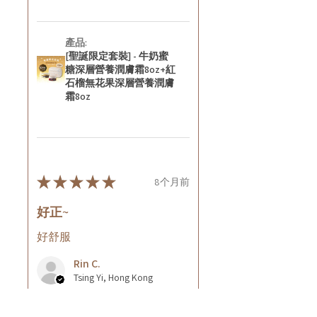
產品:
[聖誕限定套裝] - 牛奶蜜
糖深層營養潤膚霜8oz+紅
石榴無花果深層營養潤膚
霜8oz
★
★
★
★
★
8个月前
好正~
好舒服
Rin C.
Tsing Yi, Hong Kong
7个月前
顯示回覆 (1)