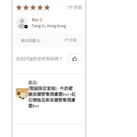
★
★
★
★
★
7个月前
Rin C.
Tsing Yi, Hong Kong
7个月前
顯示回覆 (1)
這則評論對您有幫助嗎？
產品:
[聖誕限定套裝] - 牛奶蜜
糖深層營養潤膚霜8oz+紅
石榴無花果深層營養潤膚
霜8oz