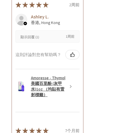
★
★
★
★
★
2周前
Ashley L.
香港, Hong Kong
1周前
顯示回覆 (1)
這則評論對您有幫助嗎？
Amoresse - Thymol
美國百里酚 (灰甲
水)1oz （均貼有雷
射標籤）
★
★
★
★
★
7个月前