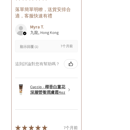
落單簡單明瞭，送貨安排合
適，客服快速有禮
Myra T.
九龍, Hong Kong
7个月前
顯示回覆 (1)
這則評論對您有幫助嗎？
Cuccio - 椰香白薑花
深層營養潤膚霜4oz
★
★
★
★
★
7个月前