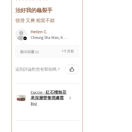
治好我的龜裂手
很滑 又爽 相當不錯
Helen C.
Cheung Sha Wan, Kowloon., Hong Kong
7个月前
顯示回覆 (1)
這則評論對您有幫助嗎？
Cuccio - 紅石榴無花
果深層營養潤膚霜
8oz