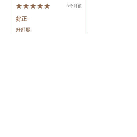
★
★
★
★
★
8个月前
好正~
好舒服
Rin C.
Tsing Yi, Hong Kong
7个月前
顯示回覆 (1)
這則評論對您有幫助嗎？
Cuccio - 乳木果岩蘭
草按摩乳液8oz