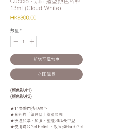
Cuccio - 加固造型顏色啫喱
13ml (Cloud White)
價
HK$300.00
格
數量
*
新增至購物車
立即購買
(顏色影片1)
(顏色影片2)
★
11
隻熱門造型顏色
★
含鈣的「筆刷型」造型啫喱
★
快速加厚
、加
強
、
塑造和延長甲型
★
使用時如Gel Polish，效果如Hard Gel