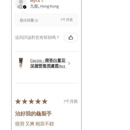
Myra T.
九龍, Hong Kong
7个月前
顯示回覆 (1)
這則評論對您有幫助嗎？
Cuccio - 椰香白薑花
深層營養潤膚霜4oz
★
★
★
★
★
7个月前
治好我的龜裂手
很滑 又爽 相當不錯