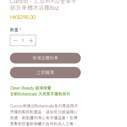
Cuccio - 尤加利+山金車手
部及身體沐浴露8oz
價
HK$298.00
格
數量
*
新增至購物車
立即購買
Clean Beauty 純淨保養
全新Botanicals 天然草本植物系列
Cuccio
新推出
Botanicals
系列是採用天
然植物製成的產品，這些成分經過精心
挑選，對
肌
膚和
身心
有多種益處。目標
是幫助您重新接觸大自然的迷人之美，