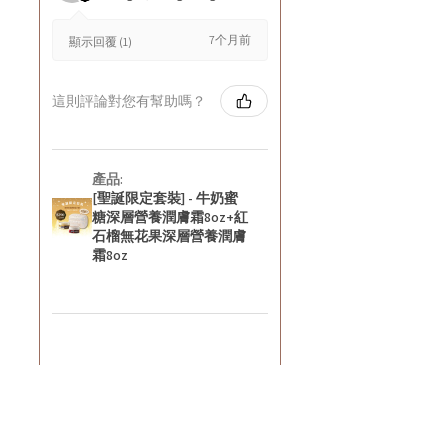
7个月前
顯示回覆 (1)
這則評論對您有幫助嗎？
產品:
[聖誕限定套裝] - 牛奶蜜
糖深層營養潤膚霜8oz+紅
石榴無花果深層營養潤膚
霜8oz
★
★
★
★
★
8个月前
好正~