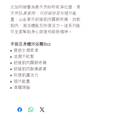
尤加利被譽為最天然的呼吸淨化器，
是
天然抗
鼻塞劑，可舒緩感冒和
提升能
量
；山金車
可
舒緩肌肉關節疼痛
，
放鬆
肌肉，激活體能及
恢復活力
。
這系列
能
可全面
幫助
身心
調理和
煥發精神。
手部及身體沐浴露8oz
▸
質感水潤
柔滑
▸
滋潤不乾緊
▸
舒緩肌肉關節疼痛
▸
舒緩肌肉
酸痛
疲累
▸
恢復肌膚活力
▸
提升能量
▸
清醒頭腦