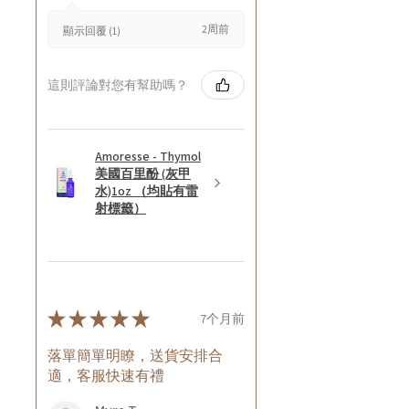
2周前
顯示回覆 (1)
這則評論對您有幫助嗎？
Amoresse - Thymol
美國百里酚 (灰甲
水)1oz （均貼有雷
射標籤）
★
★
★
★
★
7个月前
落單簡單明瞭，送貨安排合
適，客服快速有禮