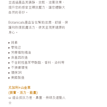
並透過產品其鎮靜
、放鬆、滋養效
果，
提升您的感官並釋放壓力，讓您體驗大
自然的奇妙。
Botanicals
產品旨在幫助滋潤、舒緩、保
護和恢復肌膚活力，使其呈現更健康的
身心。
▸
純素
▸
零殘忍
▸
芳療植物精油
▸
非基因改造
▸
不含對羥基苯甲酸酯、香料、染料等
▸
不損害環境
▸
環保
3R
▸
美國製造
尤加利+山金車
(振奮、活力、能量)
➯ 適合抵抗力差、鼻塞、勞碌及運動人
士