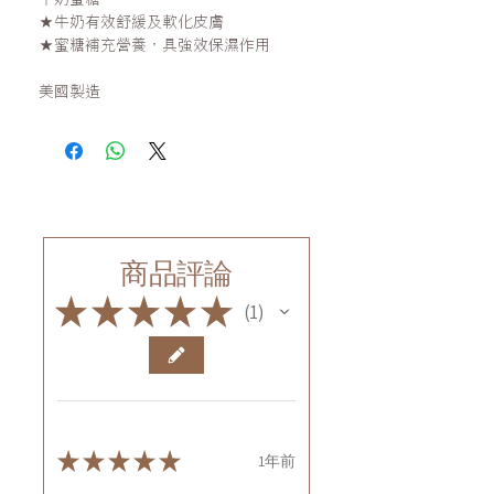
★牛奶有效舒緩及軟化皮膚
★蜜糖補充營養，具強效保濕作用
美國製造
商品評論
★
★
★
★
★
1
1
★
★
★
★
★
1年前