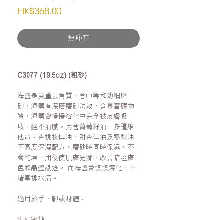
價
HK$368.00
格
無庫存
C3077 (19.5oz) (粗砂)
海鹽是雙重去角質，含中等和幼細磨
砂。海鹽有深層磨砂功效，含豐富礦物
質，海鹽會慢慢溶化中完全被皮膚吸
收，絕不油膩。另含葡萄籽油、多種維
他命、杏桃核仁油、甜杏仁油及酪梨油
等高度保濕配方，磨砂時同時保濕，不
會乾燥，用後使肌膚光滑，改善暗啞膚
色和晶瑩剔透。 而海鹽會慢慢溶化，不
堵塞排水溝。
適用於手，腳或身體。
牛奶蜜糖