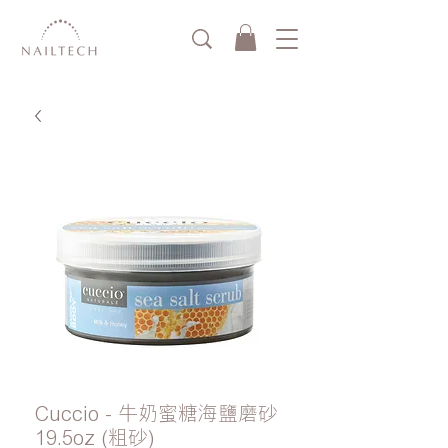
Cuccio - 牛奶蜜糖海鹽磨砂
19.5oz (粗砂)