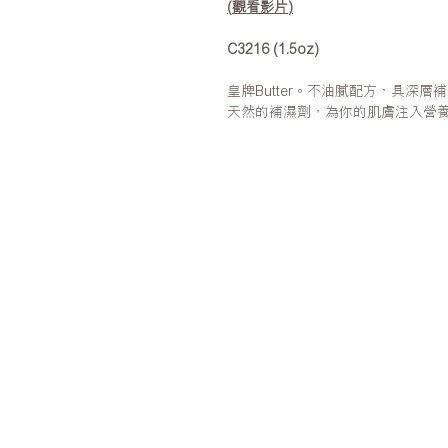
(
觀看影片
)
C3216 (1.5oz)
皇牌Butter。不油膩配方，具深
天然的補濕劑，為你的肌膚注入營
零售：網站購買滿HK$600免運費
批發：需持有美甲/美容的商業登記
門市：銅鑼灣渣甸街23號兆基商業中
營業時間：星期一至五 9:00-18:0