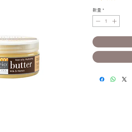
格
數量
*