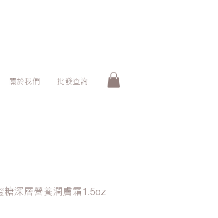
關於我們
批發查詢
牛奶蜜糖深層營養潤膚霜1.5oz