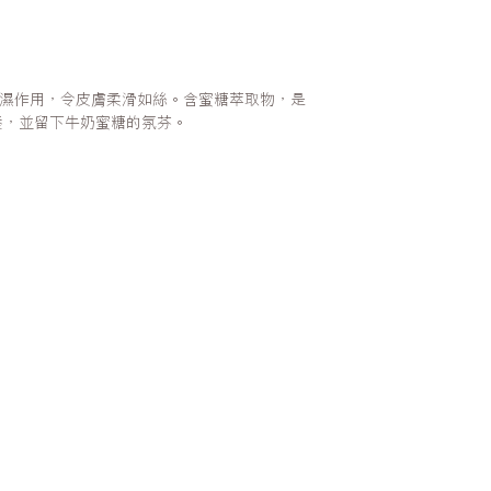
層補濕作用，令皮膚柔滑如絲。含蜜糖萃取物，是
養，並留下牛奶蜜糖的氛芬。
聯
證，請聯絡我們開戶
Wh
心27樓
電話
0 (星期六、日及公眾假期休息)
電