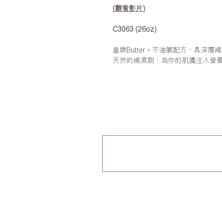
(
觀看影片
)
C3063 (26oz)
皇牌Butter。不油膩配方，具深
天然的補濕劑，為你的肌膚注入營