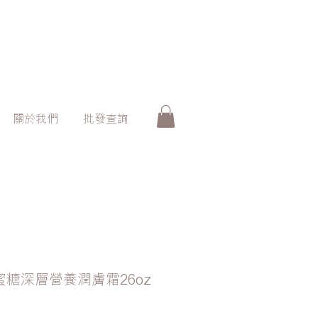
關於我們
批發查詢
牛奶蜜糖深層營養潤膚霜26oz