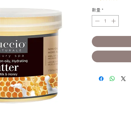
格
數量
*