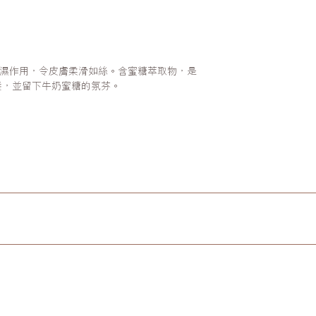
層補濕作用，令皮膚柔滑如絲。含蜜糖萃取物，是
養，並留下牛奶蜜糖的氛芬。