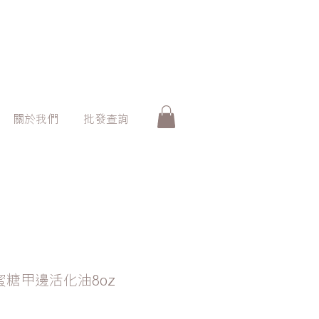
關於我們
批發查詢
牛奶蜜糖甲邊活化油8oz