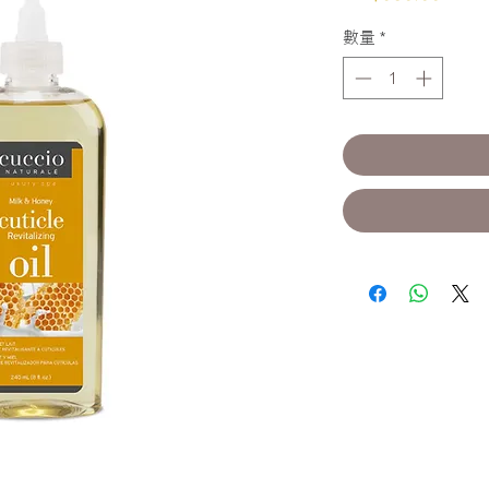
格
數量
*