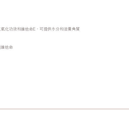
抗氧化功效和維他命E，可提供水分和滋養角質
。
種維他命