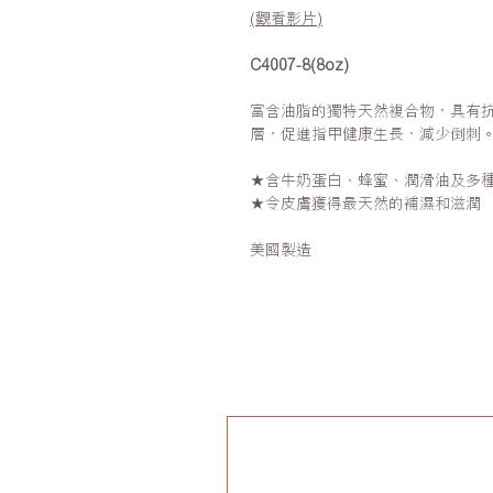
(觀看影片)
C4007-8(8oz)
富含油脂的獨特天然複合物，具有
層，促進指甲健康生長，減少倒刺
★含牛奶蛋白、蜂蜜、潤滑油及多
★令皮膚獲得最天然的補濕和滋潤
美國製造