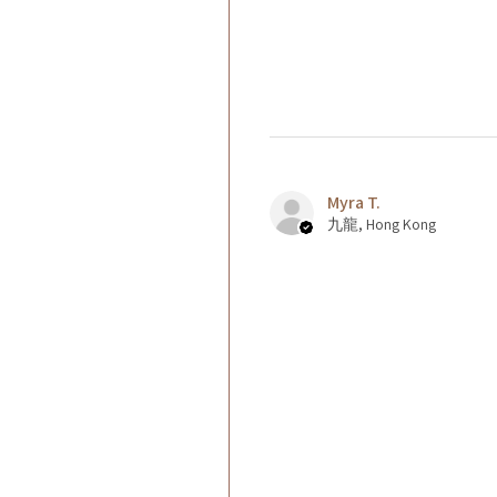
Myra T.
九龍, Hong Kong