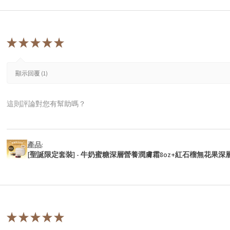
★
★
★
★
★
顯示回覆 (1)
這則評論對您有幫助嗎？
產品:
[聖誕限定套裝] - 牛奶蜜糖深層營養潤膚霜8oz+紅石榴無花果深
★
★
★
★
★