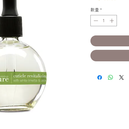
格
數量
*