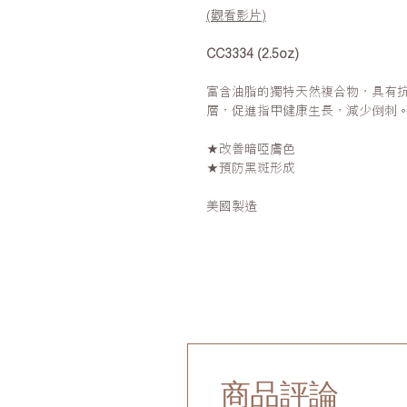
(觀看影片)
CC3334 (2.5oz)
富含油脂的獨特天然複合物，具有
層，促進指甲健康生長，減少倒刺
★改善暗啞膚色
★預防黑斑形成
美國製造
商品評論