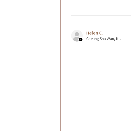
Helen C.
Cheung Sha Wan, Kowloon., Hong Kong