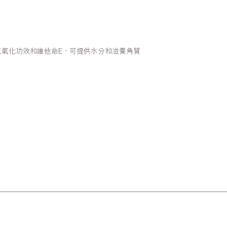
抗氧化功效和維他命E，可提供水分和滋養角質
。