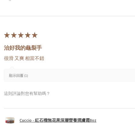
★
★
★
★
★
治好我的龜裂手
很滑 又爽 相當不錯
顯示回覆 (1)
這則評論對您有幫助嗎？
Cuccio - 紅石榴無花果深層營養潤膚霜8oz