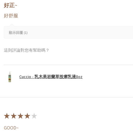
好正~
好舒服
顯示回覆 (1)
這則評論對您有幫助嗎？
Cuccio - 乳木果岩蘭草按摩乳液8oz
★
★
★
★
★
GOOD~