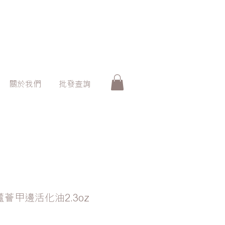
關於我們
批發查詢
白檸蘆薈甲邊活化油2.3oz