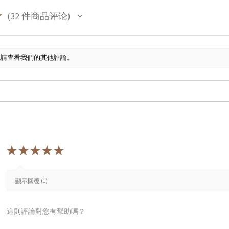
★
32
件商品评论
32
此請查看我們的其他評論。
★
★
★
★
★
顯示回覆 (1)
這則評論對您有幫助嗎？