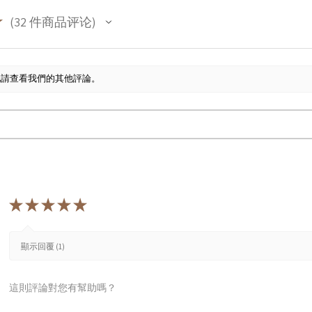
★
32
件商品评论
32
此請查看我們的其他評論。
★
★
★
★
★
顯示回覆 (1)
這則評論對您有幫助嗎？