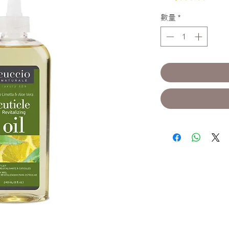
格
數量
*