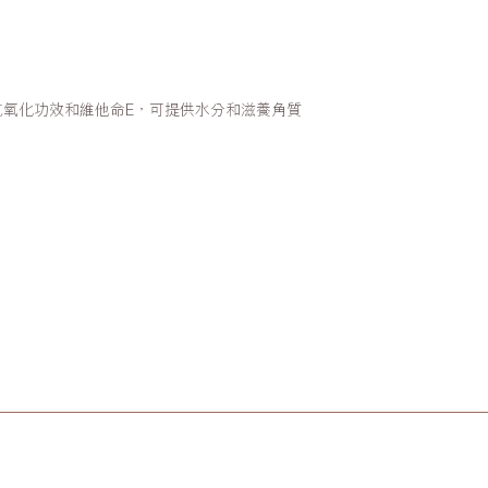
抗氧化功效和維他命E，可提供水分和滋養角質
。