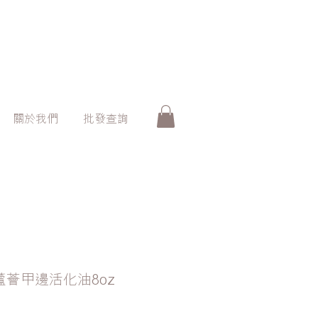
關於我們
批發查詢
白檸蘆薈甲邊活化油8oz