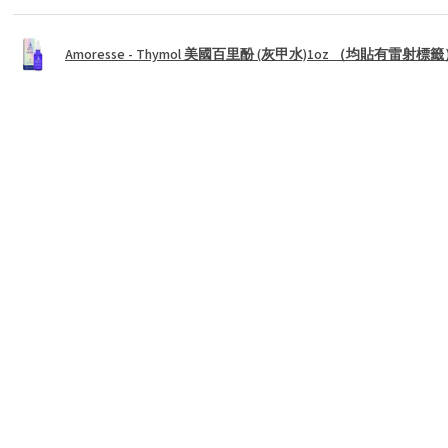
Amoresse - Thymol 美國百里酚 (灰甲水)1oz （均貼有雷射標
★
★
★
★
★
落單簡單明瞭，送貨安排合適，客服快速有禮
顯示回覆 (1)
這則評論對您有幫助嗎？
Cuccio - 椰香白薑花深層營養潤膚霜4oz