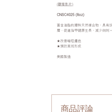
(觀看影片)
CNSC4025 (8oz)
富含油脂的獨特天然複合物，具有
層，促進指甲健康生長，減少倒刺
★改善暗啞膚色
★預防黑斑形成
美國製造
商品評論