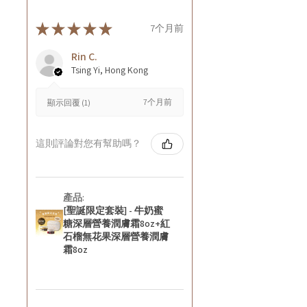
★
★
★
★
★
7个月前
Rin C.
Tsing Yi, Hong Kong
7个月前
顯示回覆 (1)
這則評論對您有幫助嗎？
產品:
[聖誕限定套裝] - 牛奶蜜
糖深層營養潤膚霜8oz+紅
石榴無花果深層營養潤膚
霜8oz