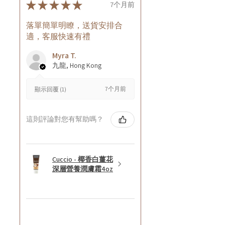
★
★
★
★
★
7个月前
落單簡單明瞭，送貨安排合
適，客服快速有禮
Myra T.
九龍, Hong Kong
7个月前
顯示回覆 (1)
這則評論對您有幫助嗎？
Cuccio - 椰香白薑花
深層營養潤膚霜4oz