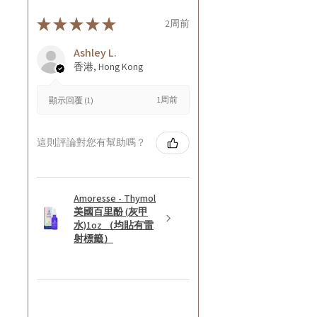
★
★
★
★
★
2周前
Ashley L.
香港, Hong Kong
1周前
顯示回覆 (1)
這則評論對您有幫助嗎？
Amoresse - Thymol
美國百里酚 (灰甲
水)1oz （均貼有雷
射標籤）