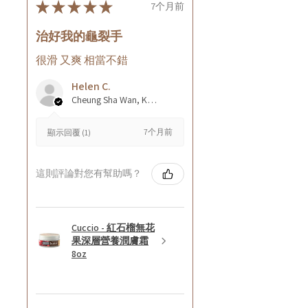
★
★
★
★
★
7个月前
治好我的龜裂手
很滑 又爽 相當不錯
Helen C.
Cheung Sha Wan, Kowloon., Hong Kong
7个月前
顯示回覆 (1)
這則評論對您有幫助嗎？
Cuccio - 紅石榴無花
果深層營養潤膚霜
8oz