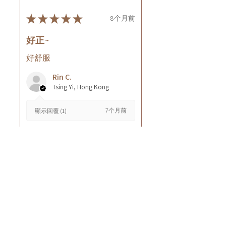
★
★
★
★
★
8个月前
好正~
好舒服
Rin C.
Tsing Yi, Hong Kong
7个月前
顯示回覆 (1)
這則評論對您有幫助嗎？
Cuccio - 乳木果岩蘭
草按摩乳液8oz