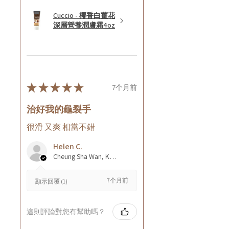
Cuccio - 椰香白薑花
深層營養潤膚霜4oz
★
★
★
★
★
7个月前
治好我的龜裂手
很滑 又爽 相當不錯
Helen C.
Cheung Sha Wan, Kowloon., Hong Kong
7个月前
顯示回覆 (1)
這則評論對您有幫助嗎？