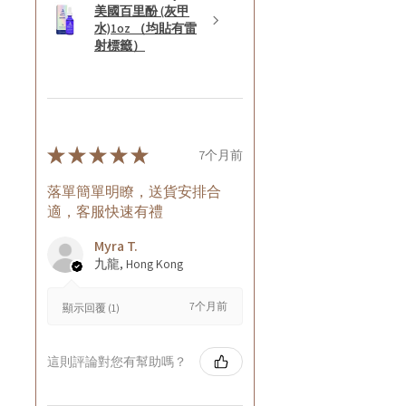
美國百里酚 (灰甲
水)1oz （均貼有雷
射標籤）
★
★
★
★
★
7个月前
落單簡單明瞭，送貨安排合
適，客服快速有禮
Myra T.
九龍, Hong Kong
7个月前
顯示回覆 (1)
這則評論對您有幫助嗎？