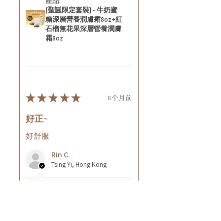
產品:
[聖誕限定套裝] - 牛奶蜜
糖深層營養潤膚霜8oz+紅
石榴無花果深層營養潤膚
霜8oz
★
★
★
★
★
8个月前
好正~
好舒服
Rin C.
Tsing Yi, Hong Kong
7个月前
顯示回覆 (1)
這則評論對您有幫助嗎？