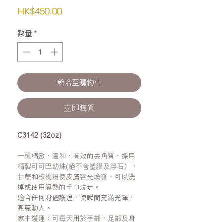
價
HK$450.00
格
數量
*
新增至購物車
立即購買
C3142 (32oz)
一種精緻，溫和，有效的去角質，採用
精製可可巴幼珠(絕不含塑膠及浮石），
甘蔗和核桃粉使皮膚容光煥發，可以洗
掉或使用濕熱的毛巾洗走。
適合任何身體護理，使瞬間充滿光澤，
亮麗動人。
家中護理：可每天用於手部，足部及身