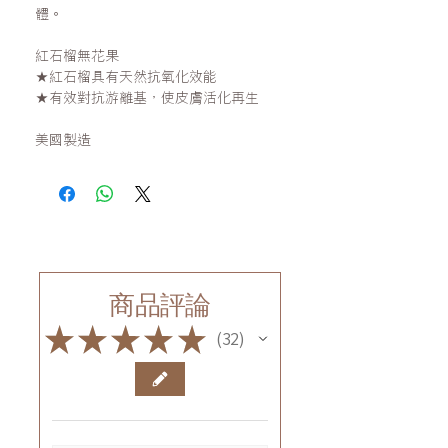
體。
紅石榴無花果
★紅石榴具有天然抗氧化效能
★有效對抗游離基，使皮膚活化再生
美國製造
商品評論
★
★
★
★
★
32
32