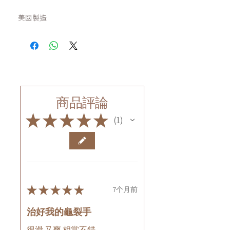
美國製造
商品評論
★
★
★
★
★
1
1
★
★
★
★
★
7个月前
治好我的龜裂手
很滑 又爽 相當不錯