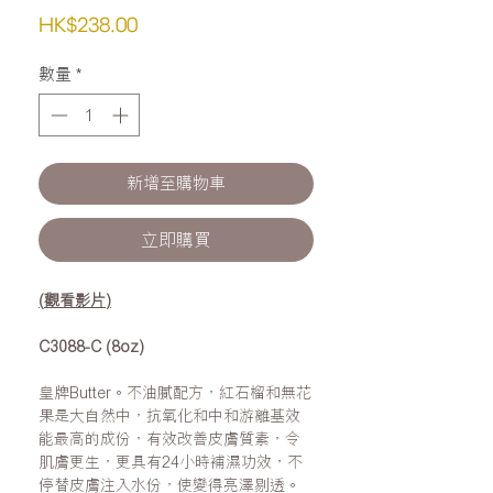
價
HK$238.00
格
數量
*
新增至購物車
立即購買
(
觀看影片
)
C3088-C (8oz)
皇牌Butter。不油膩配方，紅石榴和無花
果是大自然中，抗氧化和中和游離基效
能最高的成份，有效改善皮膚質素，令
肌膚更生，更具有24小時補濕功效，不
停替皮膚注入水份，使變得亮澤剔透。