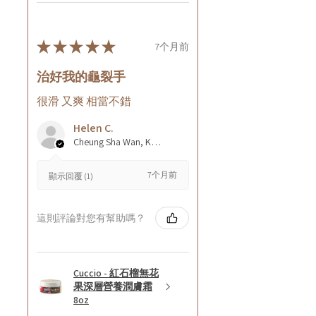
★
★
★
★
★
7个月前
治好我的龜裂手
很滑 又爽 相當不錯
Helen C.
Cheung Sha Wan, Kowloon., Hong Kong
7个月前
顯示回覆 (1)
這則評論對您有幫助嗎？
Cuccio - 紅石榴無花
果深層營養潤膚霜
8oz