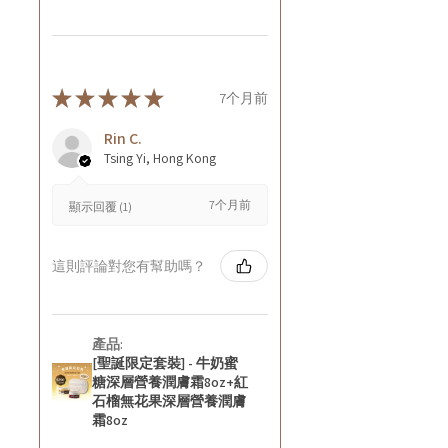
★
★
★
★
★
7个月前
Rin C.
Tsing Yi, Hong Kong
7个月前
顯示回覆 (1)
這則評論對您有幫助嗎？
產品:
[聖誕限定套裝] - 牛奶蜜
糖深層營養潤膚霜8oz+紅
石榴無花果深層營養潤膚
霜8oz