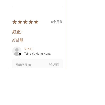
★
★
★
★
★
8个月前
好正~
好舒服
Rin C.
Tsing Yi, Hong Kong
7个月前
顯示回覆 (1)
這則評論對您有幫助嗎？
Cuccio - 乳木果岩蘭
草按摩乳液8oz