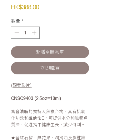
價
HK$388.00
格
數量
*
新增至購物車
立即購買
(觀看影片)
CNSC9403 (2.5oz=10ml)
富含油脂的獨特天然複合物，具有抗氧
化功效和維他命E，可提供水分和滋養角
質層，促進指甲健康生長，減少倒刺。
★含紅石榴、無花果、潤滑油及多種維