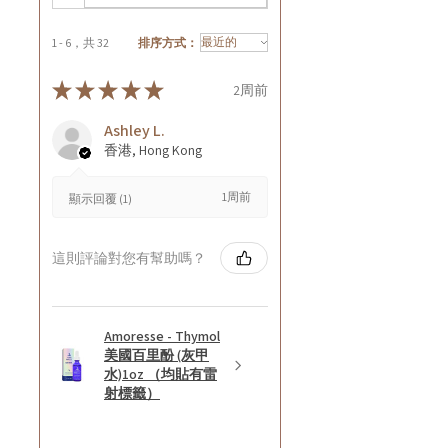
1 - 6，共 32
排序方式：
★
★
★
★
★
2周前
Ashley L.
香港, Hong Kong
1周前
顯示回覆 (1)
這則評論對您有幫助嗎？
Amoresse - Thymol
美國百里酚 (灰甲
水)1oz （均貼有雷
射標籤）