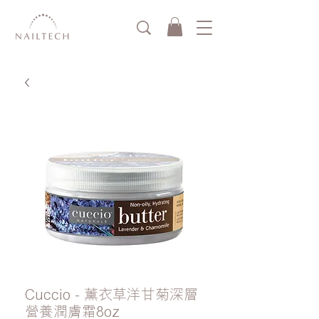
Cuccio - 薰衣草洋甘菊深層
營養潤膚霜8oz