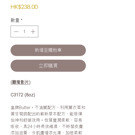
價
HK$238.00
格
數量
*
新增至購物車
立即購買
(
觀看影片
)
C3172 (8oz)
皇牌Butter。不油膩配方，利用薰衣草和
黃甘菊調配出的嶄新草本配方，能發揮
怡神和舒緩效用。性質豐潤柔軟，容易
吸收，具24小時長效補濕，不時替皮膚
添加滋養，令肌膚增添光澤、加倍柔軟