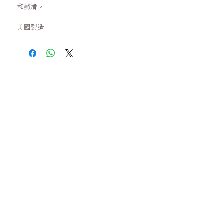
和嫩滑。
美國製造
零售：
Whatsapp或網站購買滿HK$1000免運費
(Cuccio VIP會員請Whatsapp下單)
批發：
需持有美甲/美容的商業登記證，請聯絡我們開戶
門市：銅鑼灣渣甸街23號兆基商業中心27樓
營業時間：星期一至五 9:00-18:00
(星期六、日及公眾假期休息)