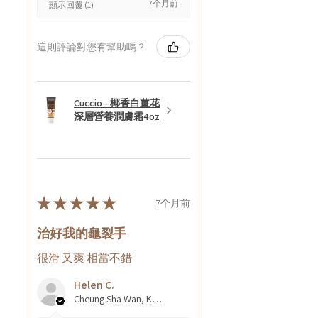
7个月前
顯示回覆 (1)
這則評論對您有幫助嗎？
Cuccio - 椰香白薑花
深層營養潤膚霜4oz
★
★
★
★
★
7个月前
治好我的龜裂手
很滑 又爽 相當不錯
Helen C.
Cheung Sha Wan, Kowloon., Hong Kong