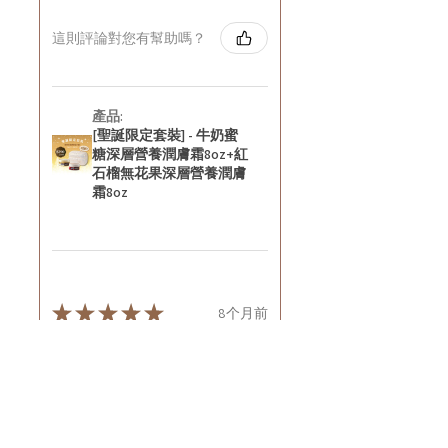
這則評論對您有幫助嗎？
產品:
[聖誕限定套裝] - 牛奶蜜
糖深層營養潤膚霜8oz+紅
石榴無花果深層營養潤膚
霜8oz
★
★
★
★
★
8个月前
好正~
好舒服
Rin C.