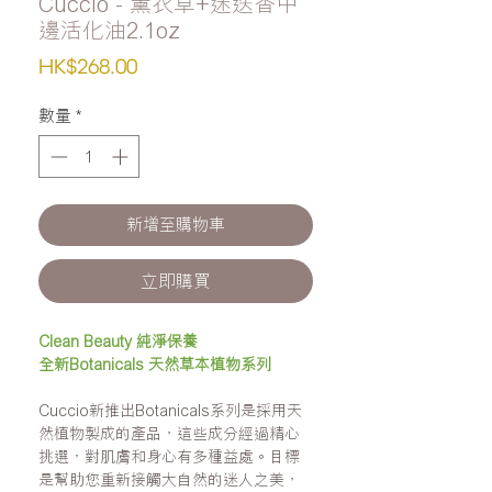
Cuccio - 薰衣草+迷迭香甲
邊活化油2.1oz
價
HK$268.00
格
數量
*
新增至購物車
立即購買
Clean Beauty 純淨保養
全新Botanicals 天然草本植物系列
Cuccio
新推出
Botanicals
系列是採用天
然植物製成的產品，這些成分經過精心
挑選，對
肌
膚和
身心
有多種益處。目標
是幫助您重新接觸大自然的迷人之美，