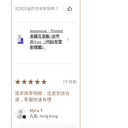
這則評論對您有幫助嗎？
Amoresse - Thymol
美國百里酚 (灰甲
水)1oz （均貼有雷
射標籤）
★
★
★
★
★
7个月前
落單簡單明瞭，送貨安排合
適，客服快速有禮
Myra T.
九龍, Hong Kong