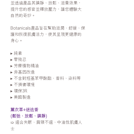
並透過產品其鎮靜
、放鬆、滋養效
果，
提升您的感官並釋放壓力，讓您體驗大
自然的奇妙。
Botanicals
產品旨在幫助滋潤、舒緩、保
護和恢復肌膚活力，使其呈現更健康的
身心。
▸
純素
▸
零殘忍
▸
芳療植物精油
▸
非基因改造
▸
不含對羥基苯甲酸酯、香料、染料等
▸
不損害環境
▸
環保
3R
▸
美國製造
薰衣草+迷迭香
(鬆弛、放鬆、鎮靜)
➯
適合失眠、肩頸不適、中油性肌膚人
士