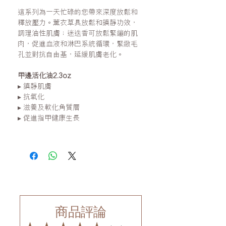
這系列為
一天忙碌的您
帶來
深度
放鬆
和
釋放壓力。
薰衣草具放鬆和鎮靜功效，
調理油性肌膚；迷迭香可放鬆緊繃的肌
肉，促進
血液和
淋巴系統循環，緊緻毛
孔並對抗自由基，延緩肌膚老化。
甲邊活化油2.3oz
▸
鎮靜肌
膚
▸
抗氧化
▸
滋養及軟化角質層
▸
促進指甲健康生長
商品評論