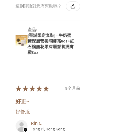
這則評論對您有幫助嗎？
產品:
[聖誕限定套裝] - 牛奶蜜
糖深層營養潤膚霜8oz+紅
石榴無花果深層營養潤膚
霜8oz
★
★
★
★
★
8个月前
好正~
好舒服
Rin C.
Tsing Yi, Hong Kong