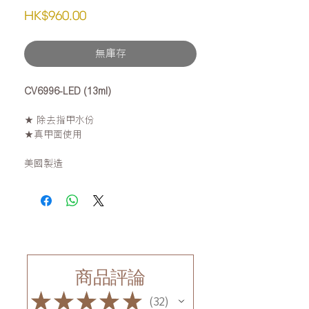
價
HK$960.00
格
無庫存
CV6996-LED (13ml)
★ 除去指甲水份
★真甲面使用
美國製造
商品評論
★
★
★
★
★
32
32