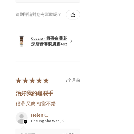
這則評論對您有幫助嗎？
Cuccio - 椰香白薑花
深層營養潤膚霜4oz
★
★
★
★
★
7个月前
治好我的龜裂手
很滑 又爽 相當不錯
Helen C.
Cheung Sha Wan, Kowloon., Hong Kong