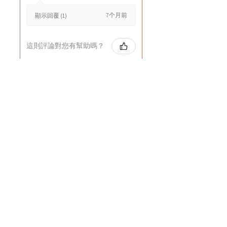
7个月前
顯示回覆 (1)
這則評論對您有幫助嗎？
Cuccio - 乳木果岩蘭
草按摩乳液8oz
★
★
★
★
★
8个月前
GOOD~
Rin C.
Tsing Yi, Hong Kong