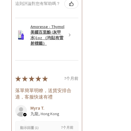
這則評論對您有幫助嗎？
Amoresse - Thymol
美國百里酚 (灰甲
水)1oz （均貼有雷
射標籤）
★
★
★
★
★
7个月前
落單簡單明瞭，送貨安排合
適，客服快速有禮
Myra T.
九龍, Hong Kong
7个月前
顯示回覆 (1)