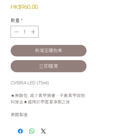
價
HK$960.00
格
數量
*
新增至購物車
立即購買
CV6954-LED (75ml)
★無酸性, 減少真甲損害，平衡真甲與物
料接合★適用於甲面潔淨劑之後
美國製造