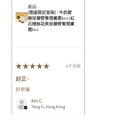
產品:
[聖誕限定套裝] - 牛奶蜜
糖深層營養潤膚霜8oz+紅
石榴無花果深層營養潤膚
霜8oz
★
★
★
★
★
8个月前
好正~
好舒服
Rin C.
Tsing Yi, Hong Kong
7个月前
顯示回覆 (1)