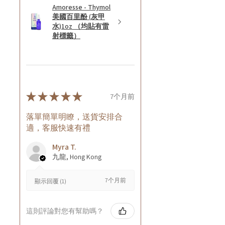
Amoresse - Thymol
美國百里酚 (灰甲
水)1oz （均貼有雷
射標籤）
★
★
★
★
★
7个月前
落單簡單明瞭，送貨安排合
適，客服快速有禮
Myra T.
九龍, Hong Kong
7个月前
顯示回覆 (1)
這則評論對您有幫助嗎？