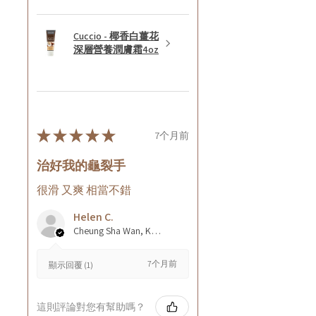
Cuccio - 椰香白薑花
深層營養潤膚霜4oz
★
★
★
★
★
7个月前
治好我的龜裂手
很滑 又爽 相當不錯
Helen C.
Cheung Sha Wan, Kowloon., Hong Kong
7个月前
顯示回覆 (1)
這則評論對您有幫助嗎？