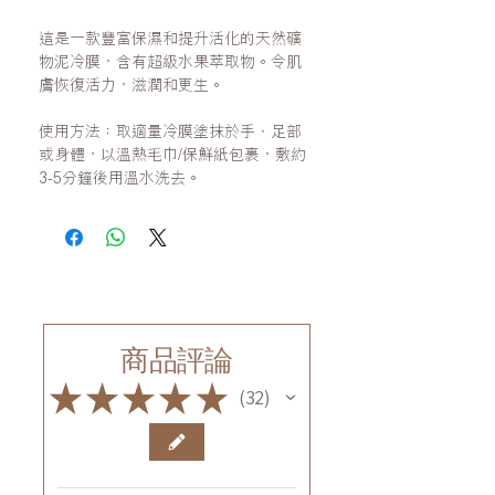
這是一款豐富保濕和提升活化的天然礦
物泥冷膜，含有超級水果萃取物。令肌
膚恢復活力，滋潤和更生。
使用方法：取適量冷膜塗抹於手、足部
或身體，以溫熱毛巾/保鮮紙包裹，敷約
3-5分鐘後用溫水洗去。
商品評論
★
★
★
★
★
32
32