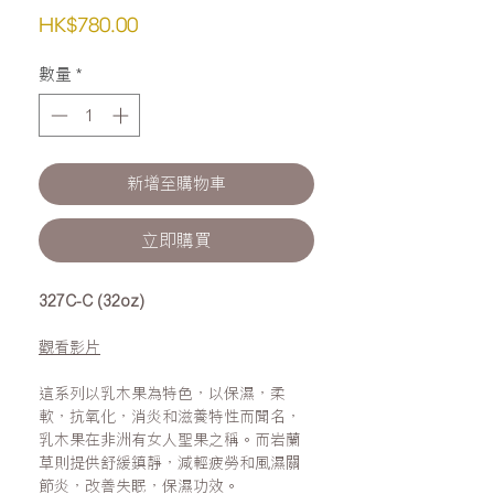
價
HK$780.00
格
數量
*
新增至購物車
立即購買
327C-C (32oz)
觀看影片
這系列以乳木果為特色，以保濕，柔
軟，抗氧化，消炎和滋養特性而聞名，
乳木果在非洲有女人聖果之稱。而岩蘭
草則提供舒緩鎮靜，減輕疲勞和風濕關
節炎，改善失眠，保濕功效。