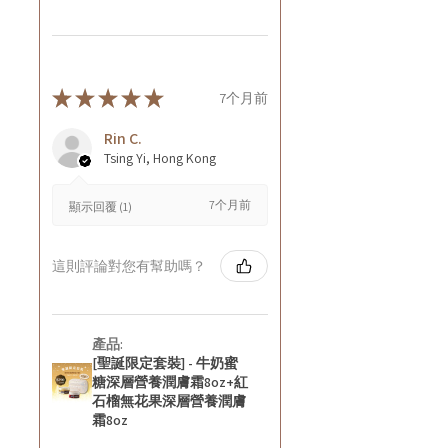
★
★
★
★
★
7个月前
Rin C.
Tsing Yi, Hong Kong
7个月前
顯示回覆 (1)
這則評論對您有幫助嗎？
產品:
[聖誕限定套裝] - 牛奶蜜
糖深層營養潤膚霜8oz+紅
石榴無花果深層營養潤膚
霜8oz