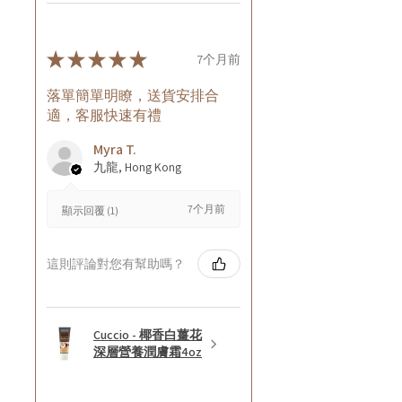
★
★
★
★
★
7个月前
落單簡單明瞭，送貨安排合
適，客服快速有禮
Myra T.
九龍, Hong Kong
7个月前
顯示回覆 (1)
這則評論對您有幫助嗎？
Cuccio - 椰香白薑花
深層營養潤膚霜4oz