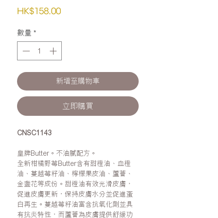
價
HK$158.00
格
數量
*
新增至購物車
立即購買
CNSC1143
皇牌Butter。不油膩配方。
全新柑橘野莓Butter含有甜橙油、血橙
油、蔓越莓籽油、檸檬果皮油、蘆薈、
金盞花等成份。甜橙油有效光滑皮膚，
促進皮膚更新，保持皮膚水分並促進蛋
白再生。蔓越莓籽油富含抗氧化劑並具
有抗炎特性，而蘆薈為皮膚提供舒緩功