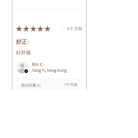
★
★
★
★
★
8个月前
好正~
好舒服
Rin C.
Tsing Yi, Hong Kong
7个月前
顯示回覆 (1)
這則評論對您有幫助嗎？
Cuccio - 乳木果岩蘭
草按摩乳液8oz