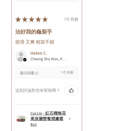
★
★
★
★
★
7个月前
治好我的龜裂手
很滑 又爽 相當不錯
Helen C.
Cheung Sha Wan, Kowloon., Hong Kong
7个月前
顯示回覆 (1)
這則評論對您有幫助嗎？
Cuccio - 紅石榴無花
果深層營養潤膚霜
8oz