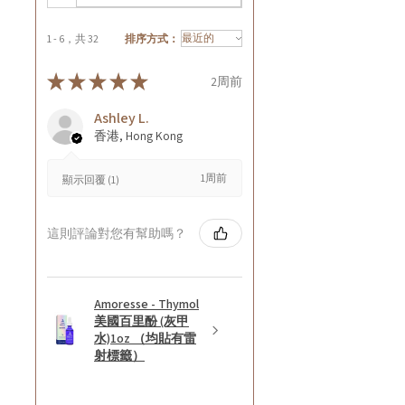
1 - 6，共 32
排序方式：
★
★
★
★
★
2周前
Ashley L.
香港, Hong Kong
1周前
顯示回覆 (1)
這則評論對您有幫助嗎？
Amoresse - Thymol
美國百里酚 (灰甲
水)1oz （均貼有雷
射標籤）