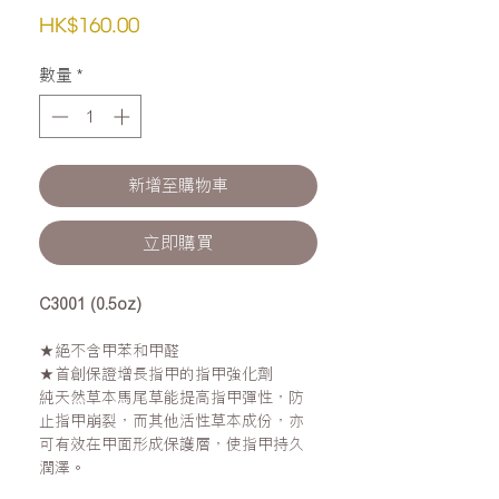
價
HK$160.00
格
數量
*
新增至購物車
立即購買
C3001 (0.5oz)
★絕不含甲苯和甲醛
★首創保證增長指甲的指甲強化劑
純天然草本馬尾草能提高指甲彈性，防
止指甲崩裂，而其他活性草本成份，亦
可有效在甲面形成保護層，使指甲持久
潤澤。