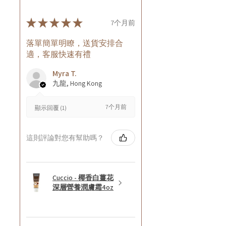
★
★
★
★
★
7个月前
落單簡單明瞭，送貨安排合
適，客服快速有禮
Myra T.
九龍, Hong Kong
7个月前
顯示回覆 (1)
這則評論對您有幫助嗎？
Cuccio - 椰香白薑花
深層營養潤膚霜4oz