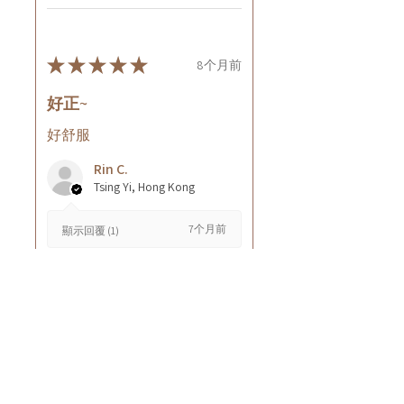
★
★
★
★
★
8个月前
好正~
好舒服
Rin C.
Tsing Yi, Hong Kong
7个月前
顯示回覆 (1)
這則評論對您有幫助嗎？
Cuccio - 乳木果岩蘭
草按摩乳液8oz