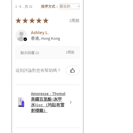
1 - 6，共 32
排序方式：
★
★
★
★
★
2周前
Ashley L.
香港, Hong Kong
1周前
顯示回覆 (1)
這則評論對您有幫助嗎？
Amoresse - Thymol
美國百里酚 (灰甲
水)1oz （均貼有雷
射標籤）