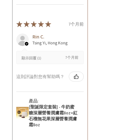
★
★
★
★
★
7个月前
Rin C.
Tsing Yi, Hong Kong
7个月前
顯示回覆 (1)
這則評論對您有幫助嗎？
產品:
[聖誕限定套裝] - 牛奶蜜
糖深層營養潤膚霜8oz+紅
石榴無花果深層營養潤膚
霜8oz