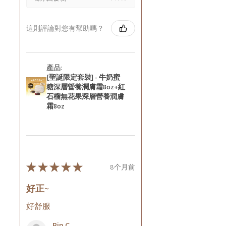
這則評論對您有幫助嗎？
產品:
[聖誕限定套裝] - 牛奶蜜
糖深層營養潤膚霜8oz+紅
石榴無花果深層營養潤膚
霜8oz
★
★
★
★
★
8个月前
好正~
好舒服
Rin C.