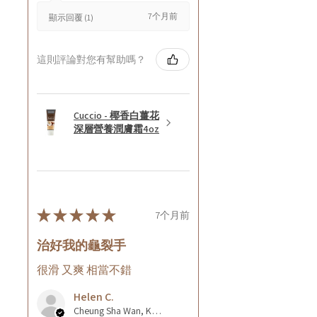
7个月前
顯示回覆 (1)
這則評論對您有幫助嗎？
Cuccio - 椰香白薑花
深層營養潤膚霜4oz
★
★
★
★
★
7个月前
治好我的龜裂手
很滑 又爽 相當不錯
Helen C.
Cheung Sha Wan, Kowloon., Hong Kong