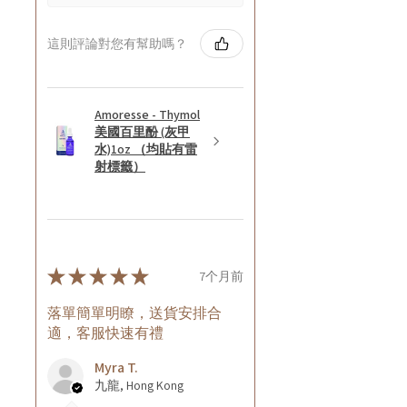
這則評論對您有幫助嗎？
Amoresse - Thymol
美國百里酚 (灰甲
水)1oz （均貼有雷
射標籤）
★
★
★
★
★
7个月前
落單簡單明瞭，送貨安排合
適，客服快速有禮
Myra T.
九龍, Hong Kong