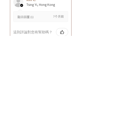
Tsing Yi, Hong Kong
7个月前
顯示回覆 (1)
這則評論對您有幫助嗎？
Cuccio - 乳木果岩蘭
草按摩乳液8oz
★
★
★
★
★
8个月前
GOOD~
Rin C.
Tsing Yi, Hong Kong