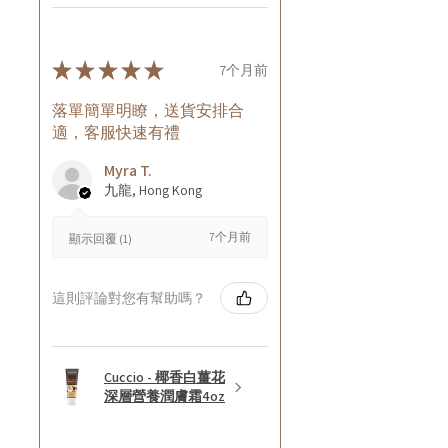
★
★
★
★
★
7个月前
落單簡單明瞭，送貨安排合
適，客服快速有禮
Myra T.
九龍, Hong Kong
7个月前
顯示回覆 (1)
這則評論對您有幫助嗎？
Cuccio - 椰香白薑花
深層營養潤膚霜4oz