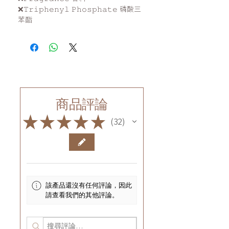
❌𝚃𝚛𝚒𝚙𝚑𝚎𝚗𝚢𝚕 𝙿𝚑𝚘𝚜𝚙𝚑𝚊𝚝𝚎 磷酸三
苯酯
商品評論
★
★
★
★
★
32
32
該產品還沒有任何評論，因此
請查看我們的其他評論。