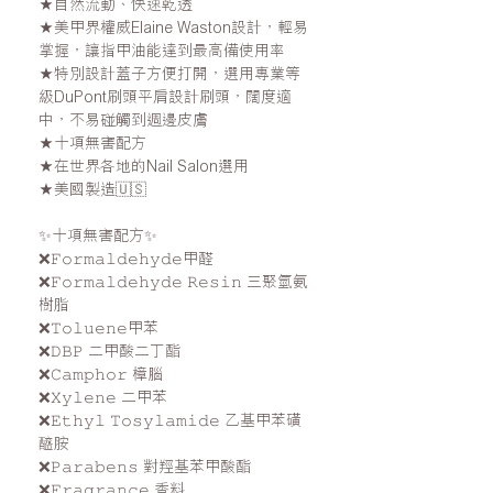
★自然流動、快速乾透
★美甲界權威Elaine Waston設計，輕易
掌握，讓指甲油能達到最高備使用率
★特別設計蓋子方便打開，選用專業等
級DuPont刷頭平肩設計刷頭，闊度適
中，不易碰觸到週邊皮膚
★十項無害配方
★在世界各地的Nail Salon選用
★美國製造🇺🇸
✨十項無害配方✨
❌𝙵𝚘𝚛𝚖𝚊𝚕𝚍𝚎𝚑𝚢𝚍𝚎甲醛
❌𝙵𝚘𝚛𝚖𝚊𝚕𝚍𝚎𝚑𝚢𝚍𝚎 𝚁𝚎𝚜𝚒𝚗 三聚氫氨
樹脂
❌𝚃𝚘𝚕𝚞𝚎𝚗𝚎甲苯
❌𝙳𝙱𝙿 二甲酸二丁酯
❌𝙲𝚊𝚖𝚙𝚑𝚘𝚛 樟腦
❌𝚇𝚢𝚕𝚎𝚗𝚎 二甲苯
❌𝙴𝚝𝚑𝚢𝚕 𝚃𝚘𝚜𝚢𝚕𝚊𝚖𝚒𝚍𝚎 乙基甲苯磺
醯胺
❌𝙿𝚊𝚛𝚊𝚋𝚎𝚗𝚜 對羥基苯甲酸酯
❌𝙵𝚛𝚊𝚐𝚛𝚊𝚗𝚌𝚎 香料