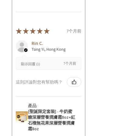
★
★
★
★
★
7个月前
Rin C.
Tsing Yi, Hong Kong
7个月前
顯示回覆 (1)
這則評論對您有幫助嗎？
產品:
[聖誕限定套裝] - 牛奶蜜
糖深層營養潤膚霜8oz+紅
石榴無花果深層營養潤膚
霜8oz