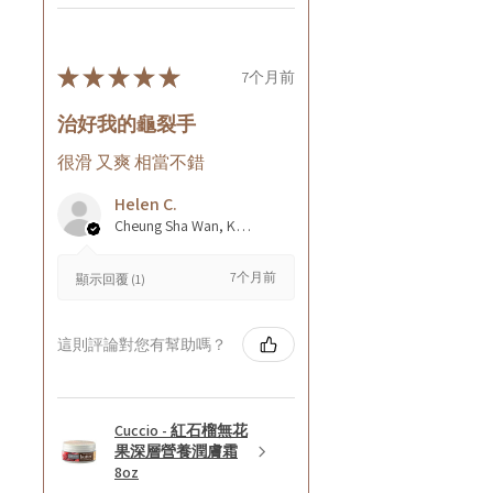
★
★
★
★
★
7个月前
治好我的龜裂手
很滑 又爽 相當不錯
Helen C.
Cheung Sha Wan, Kowloon., Hong Kong
7个月前
顯示回覆 (1)
這則評論對您有幫助嗎？
Cuccio - 紅石榴無花
果深層營養潤膚霜
8oz