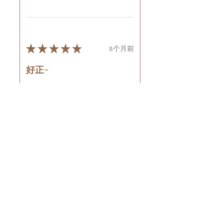
★
★
★
★
★
8个月前
好正~
好舒服
Rin C.
Tsing Yi, Hong Kong
7个月前
顯示回覆 (1)
這則評論對您有幫助嗎？
Cuccio - 乳木果岩蘭
草按摩乳液8oz