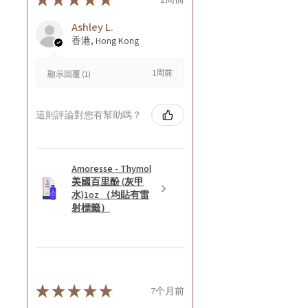
Ashley L.
香港, Hong Kong
1周前
顯示回覆 (1)
這則評論對您有幫助嗎？
Amoresse - Thymol
美國百里酚 (灰甲
水)1oz （均貼有雷
射標籤）
★
★
★
★
★
7个月前