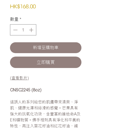
價
HK$168.00
格
數量
*
新增至購物車
立即購買
(查看影片)
CNSC2245 (8oz)
這誘人的系列給您的肌膚帶來清爽、淨
肌、健康光澤和絲滑的感覺。芒果具有
強大的抗氧化功效，含豐富的維他命A及
E和礦物質。佛手柑則具有淨化和平衡的
特性，再注入葵花籽油和紅花籽油，補