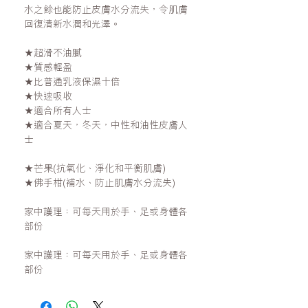
水之餘也能防止皮膚水分流失，令肌膚
回復清新水潤和光澤。
★
超滑不油膩
★
質感輕盈
★
比普通乳液保濕十倍
★
快速吸收
★
適合所有人士
★
適合夏天，冬天，中性和油性皮膚人
士
★芒果
(
抗氧化、
淨化和平衡
肌膚
)
★佛手柑
(
補水、
防止
肌
膚水分流失
)
家中護理：可每天用於手、足或身體各
部份
家中護理：可每天用於手、足或身體各
部份