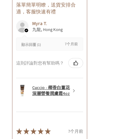
落單簡單明瞭，送貨安排合
適，客服快速有禮
Myra T.
九龍, Hong Kong
7个月前
顯示回覆 (1)
這則評論對您有幫助嗎？
Cuccio - 椰香白薑花
深層營養潤膚霜4oz
★
★
★
★
★
7个月前