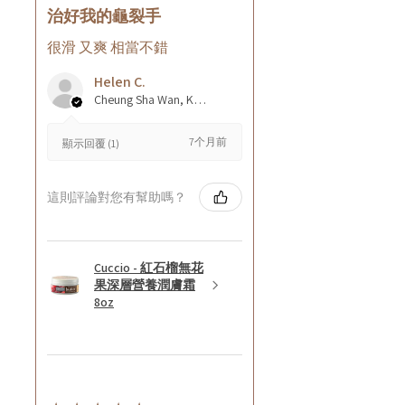
治好我的龜裂手
很滑 又爽 相當不錯
Helen C.
Cheung Sha Wan, Kowloon., Hong Kong
7个月前
顯示回覆 (1)
這則評論對您有幫助嗎？
Cuccio - 紅石榴無花
果深層營養潤膚霜
8oz