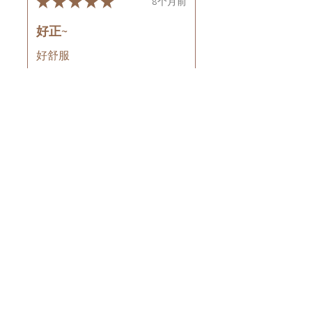
★
★
★
★
★
8个月前
好正~
好舒服
Rin C.
Tsing Yi, Hong Kong
7个月前
顯示回覆 (1)
這則評論對您有幫助嗎？
Cuccio - 乳木果岩蘭
草按摩乳液8oz