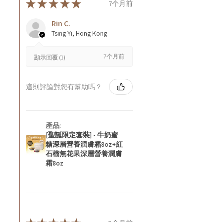
★
★
★
★
★
7个月前
Rin C.
Tsing Yi, Hong Kong
7个月前
顯示回覆 (1)
這則評論對您有幫助嗎？
產品:
[聖誕限定套裝] - 牛奶蜜
糖深層營養潤膚霜8oz+紅
石榴無花果深層營養潤膚
霜8oz