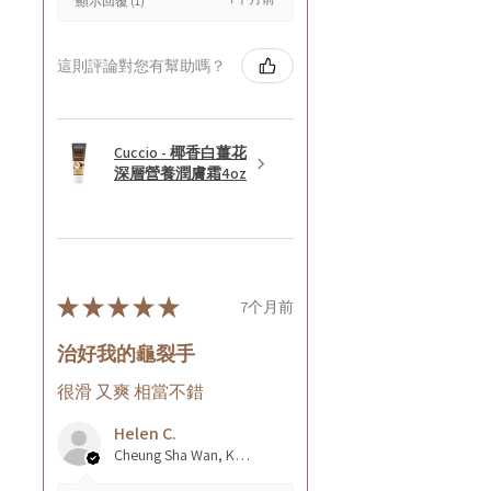
顯示回覆 (1)
這則評論對您有幫助嗎？
Cuccio - 椰香白薑花
深層營養潤膚霜4oz
★
★
★
★
★
7个月前
治好我的龜裂手
很滑 又爽 相當不錯
Helen C.
Cheung Sha Wan, Kowloon., Hong Kong