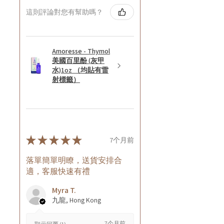
這則評論對您有幫助嗎？
Amoresse - Thymol
美國百里酚 (灰甲
水)1oz （均貼有雷
射標籤）
★
★
★
★
★
7个月前
落單簡單明瞭，送貨安排合
適，客服快速有禮
Myra T.
九龍, Hong Kong
7个月前