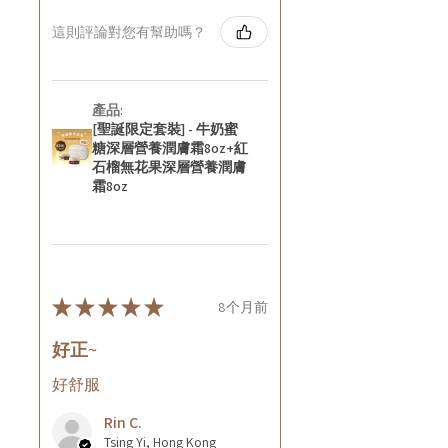
這則評論對您有幫助嗎？
產品:
[聖誕限定套裝] - 牛奶蜜
糖深層營養潤膚霜8oz+紅
石榴無花果深層營養潤膚
霜8oz
★
★
★
★
★
8个月前
好正~
好舒服
Rin C.
Tsing Yi, Hong Kong