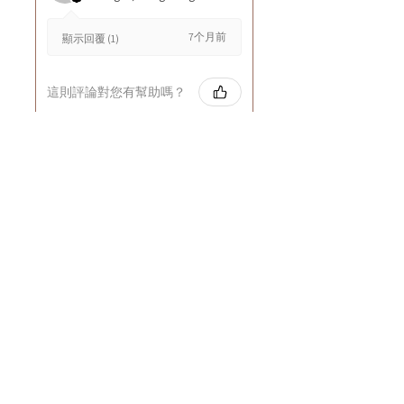
7个月前
顯示回覆 (1)
這則評論對您有幫助嗎？
Cuccio - 乳木果岩蘭
草按摩乳液8oz
★
★
★
★
★
8个月前
GOOD~
Rin C.
Tsing Yi, Hong Kong