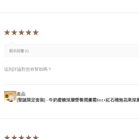
★
★
★
★
★
顯示回覆 (1)
這則評論對您有幫助嗎？
產品:
[聖誕限定套裝] - 牛奶蜜糖深層營養潤膚霜8oz+紅石榴無花果深
★
★
★
★
★