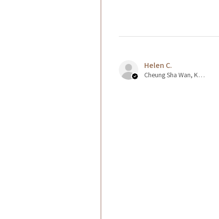
Helen C.
Cheung Sha Wan, Kowloon., Hong Kong