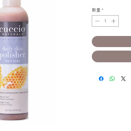
格
數量
*