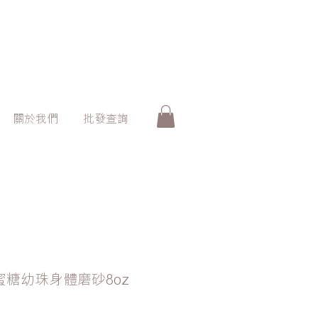
關於我們
批發查詢
牛奶蜜糖幼珠身體磨砂8oz