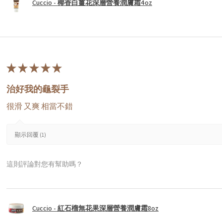
Cuccio - 椰香白薑花深層營養潤膚霜4oz
★
★
★
★
★
治好我的龜裂手
很滑 又爽 相當不錯
顯示回覆 (1)
這則評論對您有幫助嗎？
Cuccio - 紅石榴無花果深層營養潤膚霜8oz