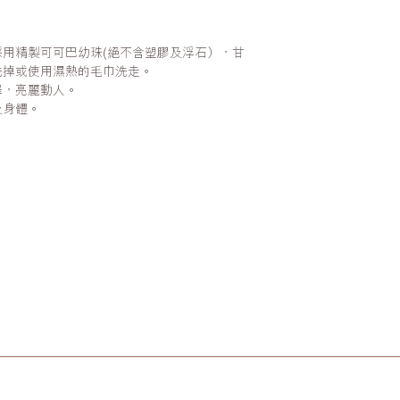
用精製可可巴幼珠(絕不含塑膠及浮石），甘
洗掉或使用濕熱的毛巾洗走。
澤，亮麗動人。
及身體。