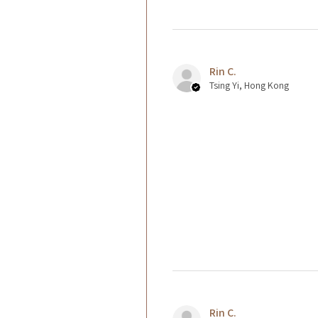
Rin C.
Tsing Yi, Hong Kong
Rin C.