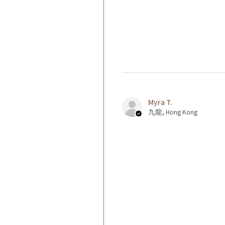
Myra T.
九龍, Hong Kong