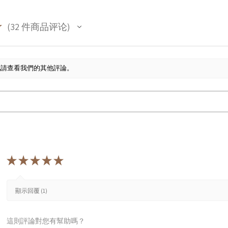
★
32
件商品评论
32
此請查看我們的其他評論。
★
★
★
★
★
顯示回覆 (1)
這則評論對您有幫助嗎？