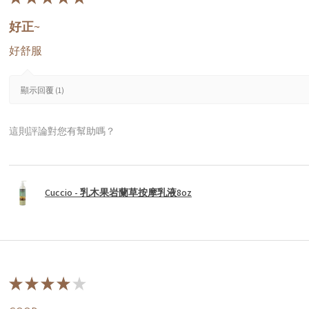
好正~
好舒服
顯示回覆 (1)
這則評論對您有幫助嗎？
Cuccio - 乳木果岩蘭草按摩乳液8oz
★
★
★
★
★