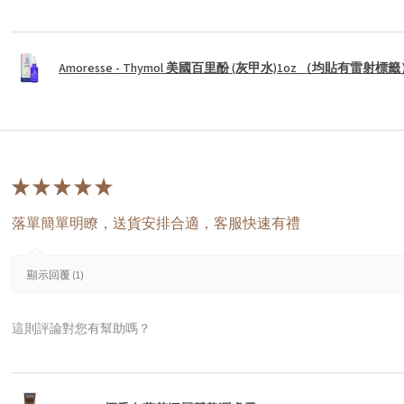
Amoresse - Thymol 美國百里酚 (灰甲水)1oz （均貼有雷射標
★
★
★
★
★
落單簡單明瞭，送貨安排合適，客服快速有禮
顯示回覆 (1)
這則評論對您有幫助嗎？