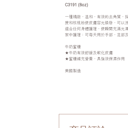
C3191 (8oz)
一種精緻，溫和，有效的去角質，採
蔗和核桃粉使皮膚容光煥發，可以
適合任何身體護理，使瞬間充滿光
家中護理：可每天用於手部，足部
牛奶蜜糖
★牛奶有效舒緩及軟化皮膚
★蜜糖補充營養，具強效保濕作用
美國製造