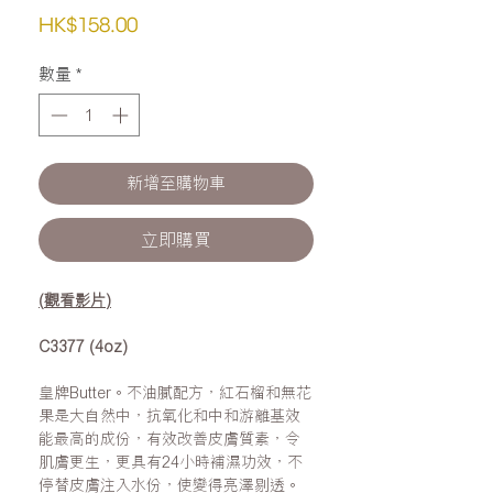
價
HK$158.00
格
數量
*
新增至購物車
立即購買
(
觀看影片
)
C3377 (4oz)
皇牌Butter。不油膩配方，紅石榴和無花
果是大自然中，抗氧化和中和游離基效
能最高的成份，有效改善皮膚質素，令
肌膚更生，更具有24小時補濕功效，不
停替皮膚注入水份，使變得亮澤剔透。