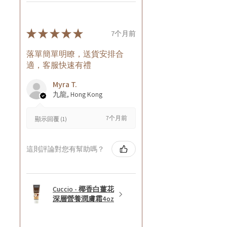
★
★
★
★
★
7个月前
落單簡單明瞭，送貨安排合
適，客服快速有禮
Myra T.
九龍, Hong Kong
7个月前
顯示回覆 (1)
這則評論對您有幫助嗎？
Cuccio - 椰香白薑花
深層營養潤膚霜4oz