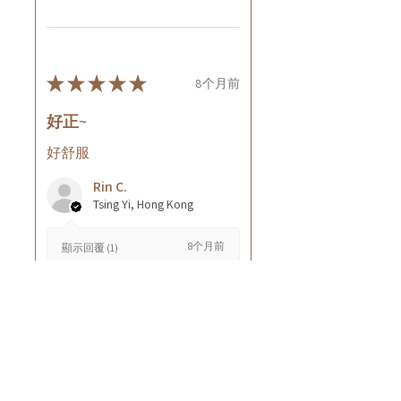
★
★
★
★
★
8个月前
好正~
好舒服
Rin C.
Tsing Yi, Hong Kong
8个月前
顯示回覆 (1)
這則評論對您有幫助嗎？
Cuccio - 乳木果岩蘭
草按摩乳液8oz