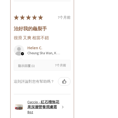
★
★
★
★
★
7个月前
治好我的龜裂手
很滑 又爽 相當不錯
Helen C.
Cheung Sha Wan, Kowloon., Hong Kong
7个月前
顯示回覆 (1)
這則評論對您有幫助嗎？
Cuccio - 紅石榴無花
果深層營養潤膚霜
8oz