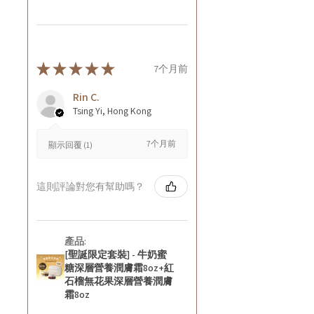
★
★
★
★
★
7个月前
Rin C.
Tsing Yi, Hong Kong
7个月前
顯示回覆 (1)
這則評論對您有幫助嗎？
產品:
[聖誕限定套裝] - 牛奶蜜
糖深層營養潤膚霜8oz+紅
石榴無花果深層營養潤膚
霜8oz