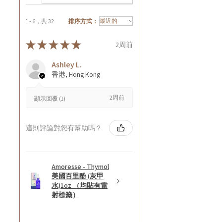
1 - 6，共 32
排序方式：
★
★
★
★
★
2周前
Ashley L.
香港, Hong Kong
2周前
顯示回覆 (1)
這則評論對您有幫助嗎？
Amoresse - Thymol
美國百里酚 (灰甲
水)1oz （均貼有雷
射標籤）