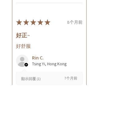
★
★
★
★
★
8个月前
好正~
好舒服
Rin C.
Tsing Yi, Hong Kong
7个月前
顯示回覆 (1)
這則評論對您有幫助嗎？
Cuccio - 乳木果岩蘭
草按摩乳液8oz