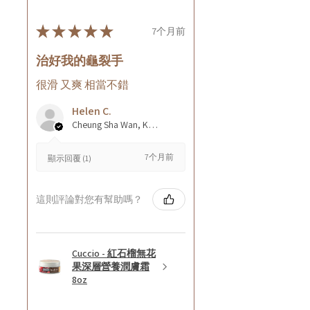
★
★
★
★
★
7个月前
治好我的龜裂手
很滑 又爽 相當不錯
Helen C.
Cheung Sha Wan, Kowloon., Hong Kong
7个月前
顯示回覆 (1)
這則評論對您有幫助嗎？
Cuccio - 紅石榴無花
果深層營養潤膚霜
8oz