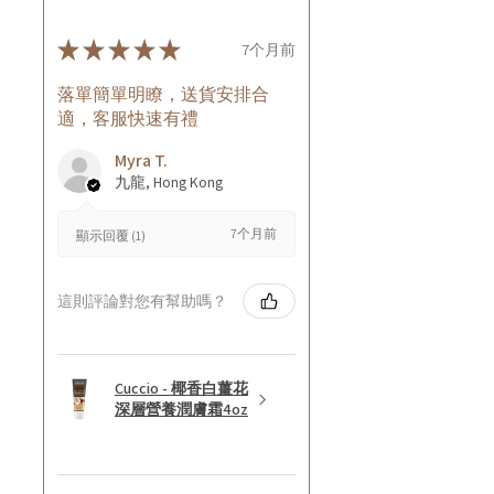
★
★
★
★
★
7个月前
落單簡單明瞭，送貨安排合
適，客服快速有禮
Myra T.
九龍, Hong Kong
7个月前
顯示回覆 (1)
這則評論對您有幫助嗎？
Cuccio - 椰香白薑花
深層營養潤膚霜4oz