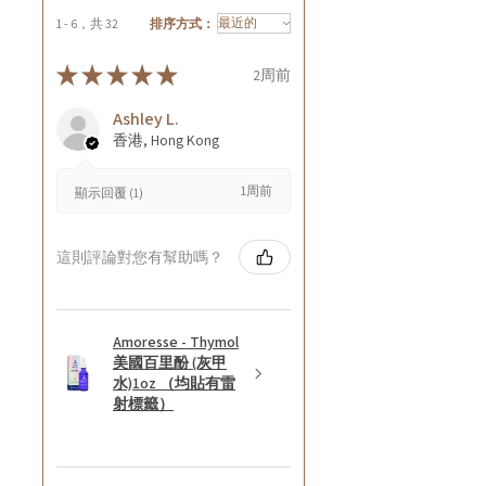
1 - 6，共 32
排序方式：
★
★
★
★
★
2周前
Ashley L.
香港, Hong Kong
1周前
顯示回覆 (1)
這則評論對您有幫助嗎？
Amoresse - Thymol
美國百里酚 (灰甲
水)1oz （均貼有雷
射標籤）