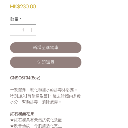
價
HK$230.00
格
數量
*
新增至購物車
立即購買
CNSC6734(8oz)
一款潔淨、軟化和補水的排毒沐浴露。
特別加入[硫酸鎂晶鹽]，能去除體內多餘
水分，幫助排毒，消除疲勞。
紅石榴無花果
★紅石榴具有天然抗氧化效能
★改善幼紋，令肌膚活化更生