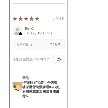
★
★
★
★
★
7个月前
Rin C.
Tsing Yi, Hong Kong
7个月前
顯示回覆 (1)
這則評論對您有幫助嗎？
產品:
[聖誕限定套裝] - 牛奶蜜
糖深層營養潤膚霜8oz+紅
石榴無花果深層營養潤膚
霜8oz