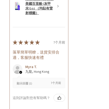
美國百里酚 (灰甲
水)1oz （均貼有雷
射標籤）
★
★
★
★
★
7个月前
落單簡單明瞭，送貨安排合
適，客服快速有禮
Myra T.
九龍, Hong Kong
7个月前
顯示回覆 (1)
這則評論對您有幫助嗎？