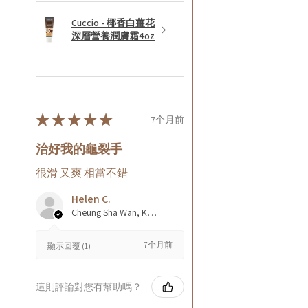
Cuccio - 椰香白薑花
深層營養潤膚霜4oz
★
★
★
★
★
7个月前
治好我的龜裂手
很滑 又爽 相當不錯
Helen C.
Cheung Sha Wan, Kowloon., Hong Kong
7个月前
顯示回覆 (1)
這則評論對您有幫助嗎？