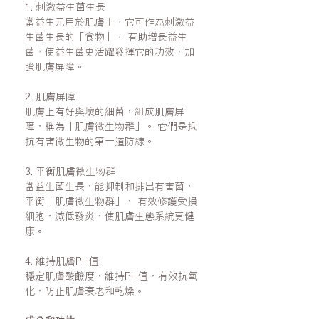
1. 刺激益生菌生長
當益生元用於肌膚上，它可作為刺激益
生菌生長的「食物」， 有助增長益生
菌，使益生菌更活躍發揮它的功效，加
強肌膚屏障。
2. 肌膚屏障
肌膚上有好與壞的細菌，組成肌膚屏
障，稱為「肌膚微生物群」。 它們是抵
抗有害微生物的第一道防線。
3. 平衡肌膚微生物群
當益生菌生長，能抑制和排出有害菌，
平衡「肌膚微生物群」， 有效修護受損
細胞，減低發炎，使肌膚生態系統更健
康。
4. 維持肌膚PH值
穩定肌膚酸鹼度，維持PH值，有效抗氧
化，防止肌膚衰老和乾燥。