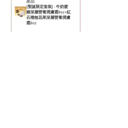
產品:
[聖誕限定套裝] - 牛奶蜜
糖深層營養潤膚霜8oz+紅
石榴無花果深層營養潤膚
霜8oz
★
★
★
★
★
8个月前
好正~
好舒服
Rin C.
Tsing Yi, Hong Kong
7个月前
顯示回覆 (1)
這則評論對您有幫助嗎？