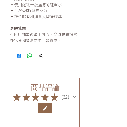
•使用經微米級過濾的純淨水
•自然香味(薰衣草油)
•符合歐盟和加拿大監管標準
身體乳霜
在使用精華後塗上乳液，令身體獲得額
外水分和豐富益生元營養素。
商品評論
★
★
★
★
★
32
32