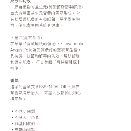
成分和功效
・源自植物的益生元(乳酸菌發酵裂解液)
由含有豐富益生元營養的青豆製成。它
有助增長肌膚的有益細菌，平衡微生物
群，使肌膚生態系統更健康。
・精油(薰衣草油)
在草藥和香薰療法的領域中，Lavandula
Angustifolia為品質最好的薰衣草品種。
具抗炎、抗菌和解毒的功效，幫助舒緩
和鎮定肌膚。 符合美國「可持續種植」
標準。
香氣
這系列含薰衣草ESSENTIAL OIL，薰衣
草香氣清新怡人， 可讓人放鬆愉悅和心
境平靜。
•不含防腐劑
•不含人工色素
•非基因改做
•無動物測試