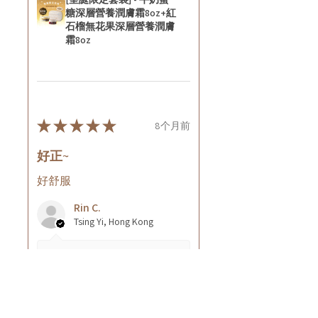
糖深層營養潤膚霜8oz+紅
石榴無花果深層營養潤膚
霜8oz
★
★
★
★
★
8个月前
好正~
好舒服
Rin C.
Tsing Yi, Hong Kong
7个月前
顯示回覆 (1)
這則評論對您有幫助嗎？