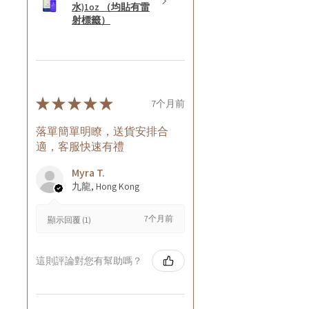
水)1oz （均貼有雷
射標籤）
★
★
★
★
★
7个月前
落單簡單明瞭，送貨安排合
適，客服快速有禮
Myra T.
九龍, Hong Kong
7个月前
顯示回覆 (1)
這則評論對您有幫助嗎？