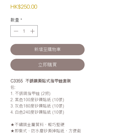
價
HK$250.00
格
數量
*
新增至購物車
立即購買
C3355 不銹鋼撕貼式指甲銼套裝
包:
1. 不銹鋼指甲銼 (2把)
2. 黑色100度砂礫貼紙 (10張)
3. 灰色180度砂礫貼紙 (10張)
4. 白色240度砂礫貼紙 (10張)
★不鏽鋼金屬質料，輕巧堅硬
★即棄式、防水磨砂撕掉貼紙，方便衛