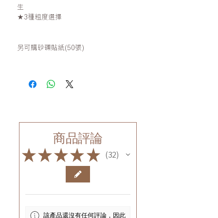
生
★3種粗度選擇
另可購砂礫貼紙(50張)
商品評論
★
★
★
★
★
32
32
該產品還沒有任何評論，因此