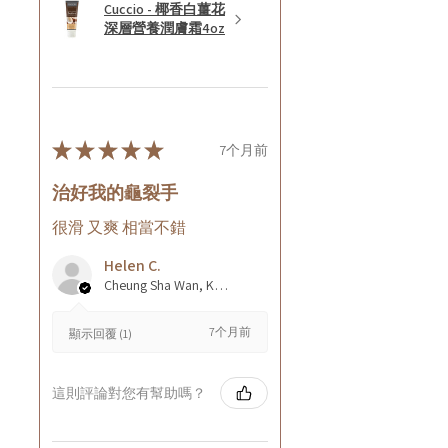
Cuccio - 椰香白薑花
深層營養潤膚霜4oz
★
★
★
★
★
7个月前
治好我的龜裂手
很滑 又爽 相當不錯
Helen C.
Cheung Sha Wan, Kowloon., Hong Kong
7个月前
顯示回覆 (1)
這則評論對您有幫助嗎？