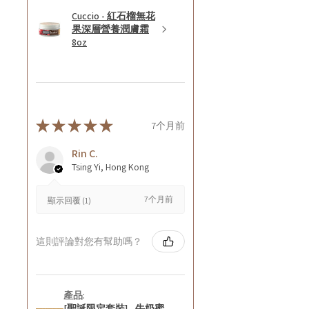
Cuccio - 紅石榴無花
果深層營養潤膚霜
8oz
★
★
★
★
★
7个月前
Rin C.
Tsing Yi, Hong Kong
7个月前
顯示回覆 (1)
這則評論對您有幫助嗎？
產品:
[聖誕限定套裝] - 牛奶蜜