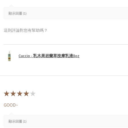
顯示回覆 (1)
這則評論對您有幫助嗎？
Cuccio - 乳木果岩蘭草按摩乳液8oz
★
★
★
★
★
GOOD~
顯示回覆 (1)