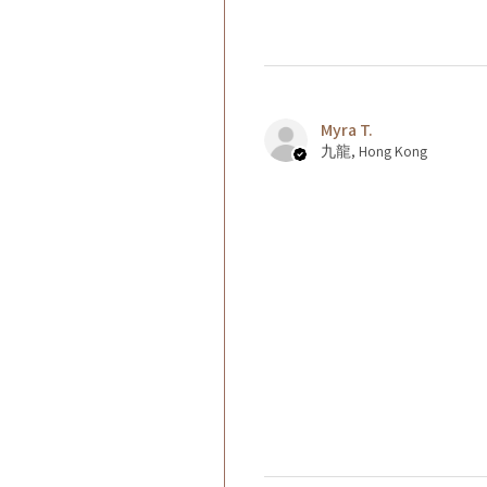
Myra T.
九龍, Hong Kong