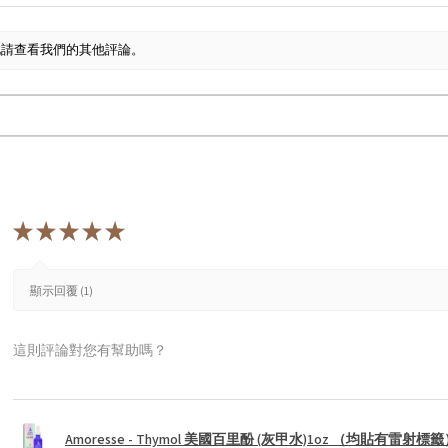
此請查看我們的其他評論。
★
★
★
★
★
顯示回覆 (1)
這則評論對您有幫助嗎？
Amoresse - Thymol 美國百里酚 (灰甲水)1oz （均貼有雷射標