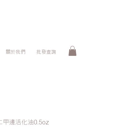
關於我們
批發查詢
杏仁甲邊活化油0.5oz