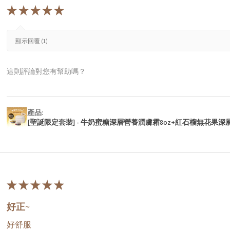
★
★
★
★
★
顯示回覆 (1)
這則評論對您有幫助嗎？
產品:
[聖誕限定套裝] - 牛奶蜜糖深層營養潤膚霜8oz+紅石榴無花果深
★
★
★
★
★
好正~
好舒服