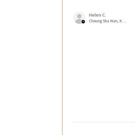
Helen C.
Cheung Sha Wan, Kowloon., Hong Kong