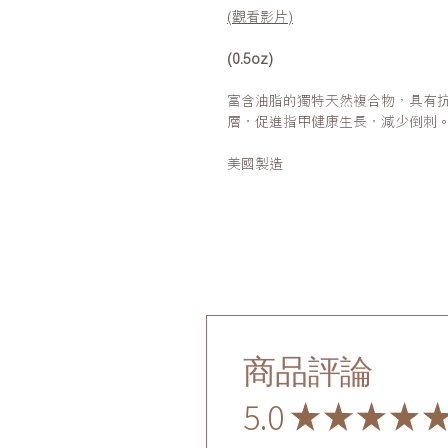
(觀看影片)
(0.5oz)
富含油脂的獨特天然複合物，具有
層，促進指甲健康生長，減少倒刺
美國製造
商品評論
5.0
★
★
★
★