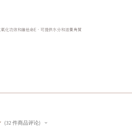
抗氧化功效和維他命E，可提供水分和滋養角質
。
★
32
件商品评论
32