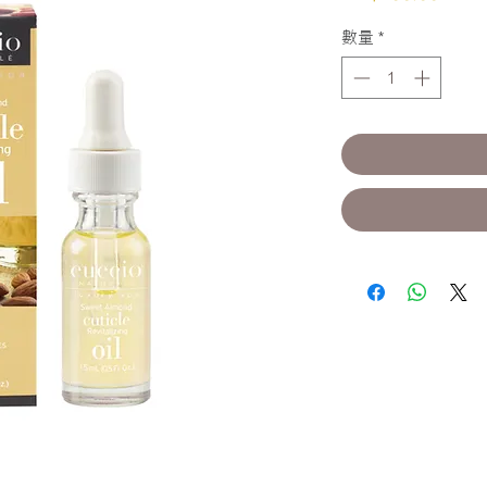
格
數量
*