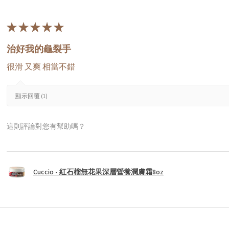
★
★
★
★
★
治好我的龜裂手
很滑 又爽 相當不錯
顯示回覆 (1)
這則評論對您有幫助嗎？
Cuccio - 紅石榴無花果深層營養潤膚霜8oz