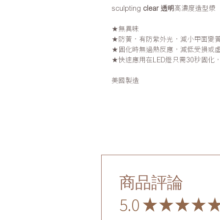
sculpting
clear 透明
高濃度造型漿
★無異味
★防黃，有防紫外光，減小甲面變
★固化時無過熱反應，減低受損或
★快速應用在LED燈只需30秒固化，
美國製造
商品評論
5.0
★
★
★
★