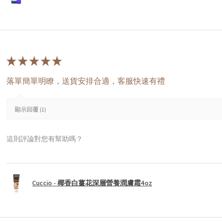
★
★
★
★
★
落單簡單明瞭，送貨安排合適，客服快速有禮
顯示回覆 (1)
這則評論對您有幫助嗎？
Cuccio - 椰香白薑花深層營養潤膚霜4oz