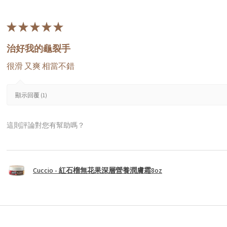
★
★
★
★
★
治好我的龜裂手
很滑 又爽 相當不錯
顯示回覆 (1)
這則評論對您有幫助嗎？
Cuccio - 紅石榴無花果深層營養潤膚霜8oz