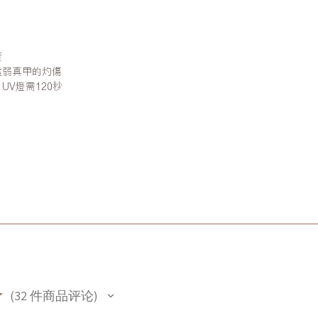
黃
虛弱真甲的灼傷
UV燈需120秒
★
32
件商品评论
32