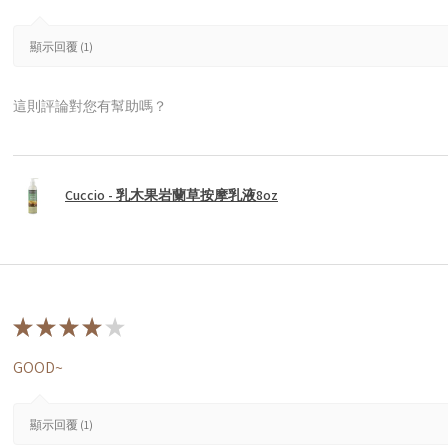
顯示回覆 (1)
這則評論對您有幫助嗎？
Cuccio - 乳木果岩蘭草按摩乳液8oz
★
★
★
★
★
GOOD~
顯示回覆 (1)