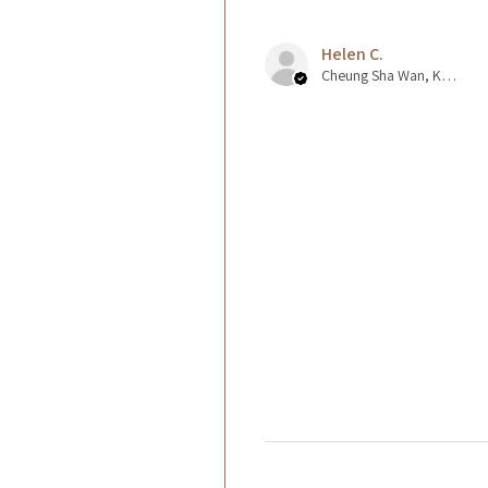
Helen C.
Cheung Sha Wan, Kowloon., Hong Kong