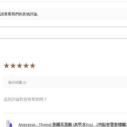
此請查看我們的其他評論。
★
★
★
★
★
顯示回覆 (1)
這則評論對您有幫助嗎？
Amoresse - Thymol 美國百里酚 (灰甲水)1oz （均貼有雷射標