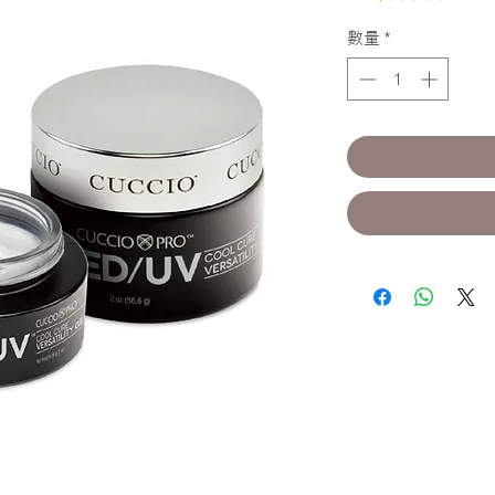
格
數量
*