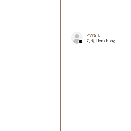
Myra T.
九龍, Hong Kong