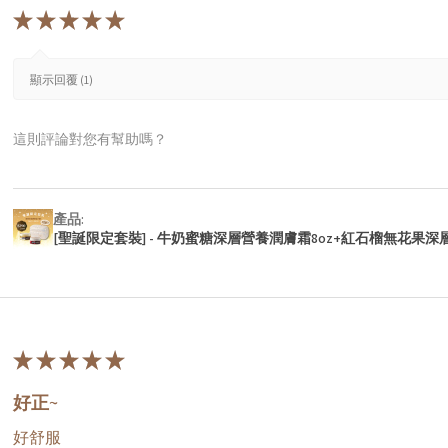
★
★
★
★
★
顯示回覆 (1)
這則評論對您有幫助嗎？
產品:
[聖誕限定套裝] - 牛奶蜜糖深層營養潤膚霜8oz+紅石榴無花果深
★
★
★
★
★
好正~
好舒服