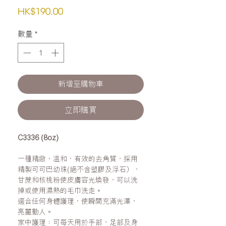
價
HK$190.00
格
數量
*
新增至購物車
立即購買
C3336 (8oz)
一種精緻，溫和，有效的去角質，採用
精製可可巴幼珠(絕不含塑膠及浮石），
甘蔗和核桃粉使皮膚容光煥發，可以洗
掉或使用濕熱的毛巾洗走。
適合任何身體護理，使瞬間充滿光澤，
亮麗動人。
家中護理：可每天用於手部，足部及身