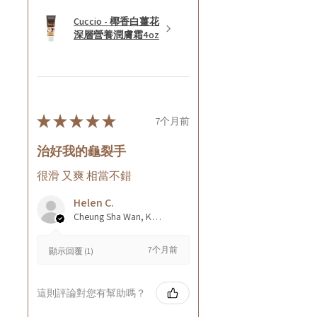
Cuccio - 椰香白薑花
深層營養潤膚霜4oz
★
★
★
★
★
7个月前
治好我的龜裂手
很滑 又爽 相當不錯
Helen C.
Cheung Sha Wan, Kowloon., Hong Kong
7个月前
顯示回覆 (1)
這則評論對您有幫助嗎？