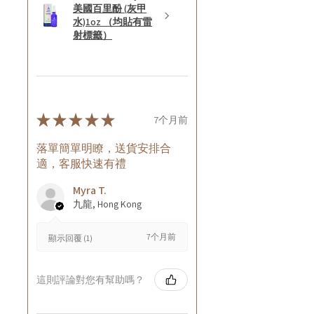
美國百里酚 (灰甲
水)1oz （均貼有雷
射標籤）
★
★
★
★
★
7个月前
落單簡單明瞭，送貨安排合
適，客服快速有禮
Myra T.
九龍, Hong Kong
7个月前
顯示回覆 (1)
這則評論對您有幫助嗎？