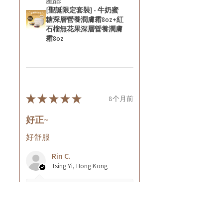
產品:
[聖誕限定套裝] - 牛奶蜜
糖深層營養潤膚霜8oz+紅
石榴無花果深層營養潤膚
霜8oz
★
★
★
★
★
8个月前
好正~
好舒服
Rin C.
Tsing Yi, Hong Kong
7个月前
顯示回覆 (1)
這則評論對您有幫助嗎？