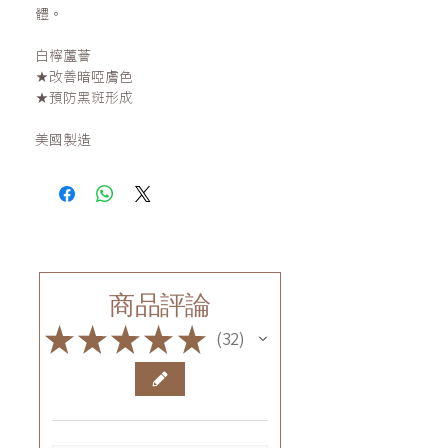
體。
白檸蘆薈
★改善暗啞膚色
★預防黑斑形成
美國製造
商品評論
★
★
★
★
★
32
32