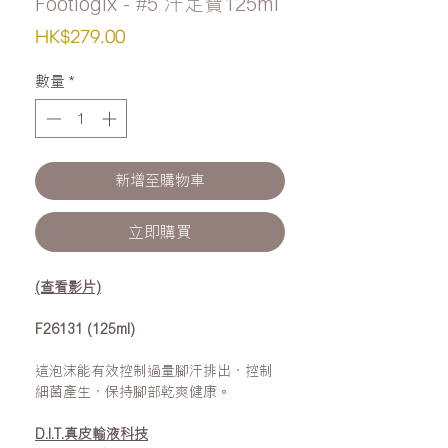
Footlogix - #5 汗足寶125ml
價
HK$279.00
格
數量
*
新增至購物車
立即購買
(查看影片)
F26131 (125ml)
這泡沫能有效控制過量腳汗排出，控制
細菌產生，保持腳部乾爽健康。
D.I.T.真皮輸液科技