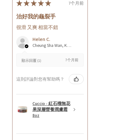
★
★
★
★
★
7个月前
治好我的龜裂手
很滑 又爽 相當不錯
Helen C.
Cheung Sha Wan, Kowloon., Hong Kong
7个月前
顯示回覆 (1)
這則評論對您有幫助嗎？
Cuccio - 紅石榴無花
果深層營養潤膚霜
8oz