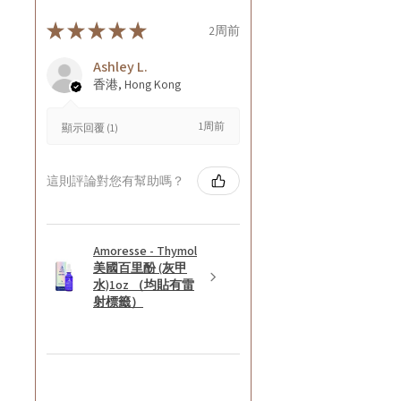
★
★
★
★
★
2周前
Ashley L.
香港, Hong Kong
1周前
顯示回覆 (1)
這則評論對您有幫助嗎？
Amoresse - Thymol
美國百里酚 (灰甲
水)1oz （均貼有雷
射標籤）