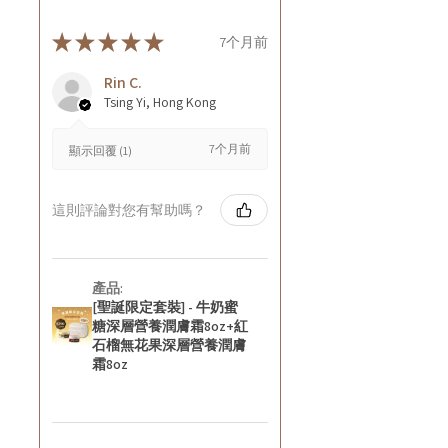
★
★
★
★
★
7个月前
Rin C.
Tsing Yi, Hong Kong
7个月前
顯示回覆 (1)
這則評論對您有幫助嗎？
產品:
[聖誕限定套裝] - 牛奶蜜
糖深層營養潤膚霜8oz+紅
石榴無花果深層營養潤膚
霜8oz