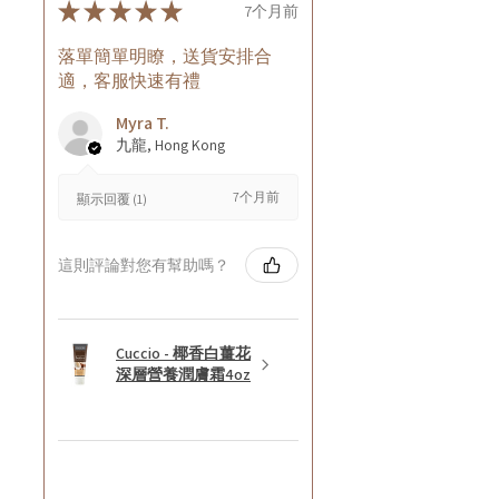
★
★
★
★
★
7个月前
落單簡單明瞭，送貨安排合
適，客服快速有禮
Myra T.
九龍, Hong Kong
7个月前
顯示回覆 (1)
這則評論對您有幫助嗎？
Cuccio - 椰香白薑花
深層營養潤膚霜4oz