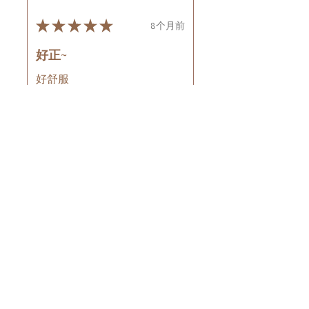
★
★
★
★
★
8个月前
好正~
好舒服
Rin C.
Tsing Yi, Hong Kong
8个月前
顯示回覆 (1)
這則評論對您有幫助嗎？
Cuccio - 乳木果岩蘭
草按摩乳液8oz