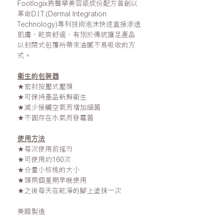
Footlogix將醫學美容級成份配方首創以
革命D.I.T.(Dermal Integration
Technology)專利技術泡沬快速直接滲透
肌膚，乾爽舒適，有別於傳統護足產品
以封閉式包覆所帶來油膩不易吸收的方
式。
衛生的包裝器
★密封按壓式壓頭
★可保持產品新鮮衛生
★減少接觸空氣而增加細菌
★不固存在水氣而發霉菌
使用方法
★每次使用前搖勻
★可使用約160次
★分量小核桃的大小
★頭兩個星期早晚使用
★之後每天在乾淨的腳上塗抹一次
美國製造