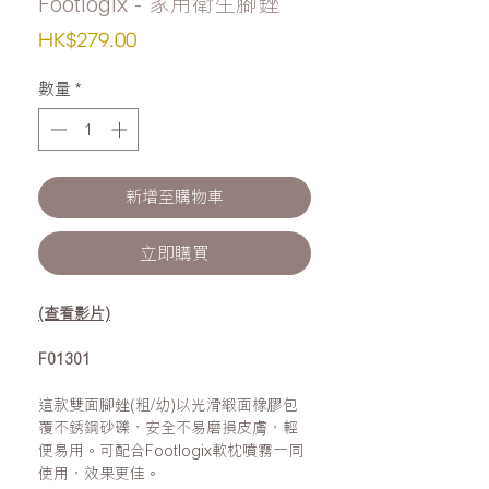
Footlogix - 家用衛生腳銼
價
HK$279.00
格
數量
*
新增至購物車
立即購買
(查看影片)
F01301
這款雙面腳銼(粗/幼)以光滑緞面橡膠包
覆不銹鋼砂礫，安全不易磨損皮膚，輕
便易用。可配合Footlogix軟枕噴霧一同
使用，效果更佳。