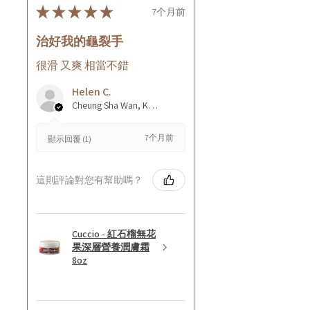
★
★
★
★
★
7个月前
治好我的龜裂手
很滑 又爽 相當不錯
Helen C.
Cheung Sha Wan, Kowloon., Hong Kong
7个月前
顯示回覆 (1)
這則評論對您有幫助嗎？
Cuccio - 紅石榴無花
果深層營養潤膚霜
8oz