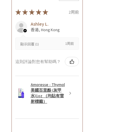
★
★
★
★
★
2周前
Ashley L.
香港, Hong Kong
1周前
顯示回覆 (1)
這則評論對您有幫助嗎？
Amoresse - Thymol
美國百里酚 (灰甲
水)1oz （均貼有雷
射標籤）