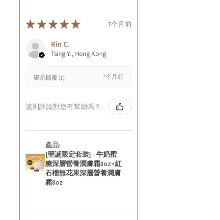
★
★
★
★
★
7个月前
Rin C.
Tsing Yi, Hong Kong
7个月前
顯示回覆 (1)
這則評論對您有幫助嗎？
產品:
[聖誕限定套裝] - 牛奶蜜
糖深層營養潤膚霜8oz+紅
石榴無花果深層營養潤膚
霜8oz