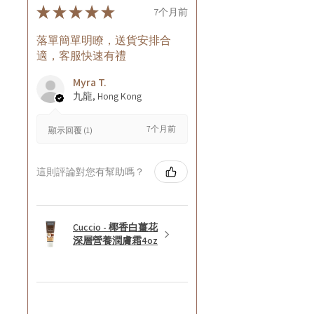
★
★
★
★
★
7个月前
落單簡單明瞭，送貨安排合
適，客服快速有禮
Myra T.
九龍, Hong Kong
7个月前
顯示回覆 (1)
這則評論對您有幫助嗎？
Cuccio - 椰香白薑花
深層營養潤膚霜4oz