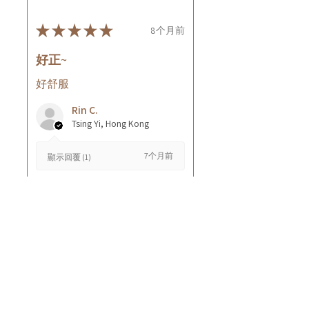
★
★
★
★
★
8个月前
好正~
好舒服
Rin C.
Tsing Yi, Hong Kong
7个月前
顯示回覆 (1)
這則評論對您有幫助嗎？
Cuccio - 乳木果岩蘭
草按摩乳液8oz