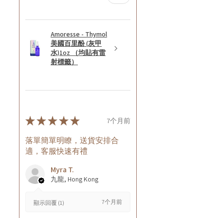
Amoresse - Thymol
美國百里酚 (灰甲
水)1oz （均貼有雷
射標籤）
★
★
★
★
★
7个月前
落單簡單明瞭，送貨安排合
適，客服快速有禮
Myra T.
九龍, Hong Kong
7个月前
顯示回覆 (1)