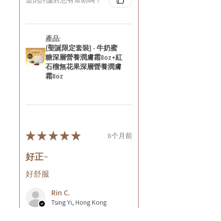
產品:
[聖誕限定套裝] - 牛奶蜜
糖深層營養潤膚霜8oz+紅
石榴無花果深層營養潤膚
霜8oz
★
★
★
★
★
8个月前
好正~
好舒服
Rin C.
Tsing Yi, Hong Kong