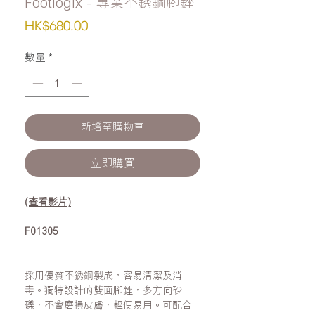
Footlogix - 專業不銹鋼腳銼
價
HK$680.00
格
數量
*
新增至購物車
立即購買
(查看影片)
F01305
採用優質不銹鋼製成，容易清潔及消
毒。獨特設計的雙面腳銼，多方向砂
礫，不會磨損皮膚，輕便易用。可配合