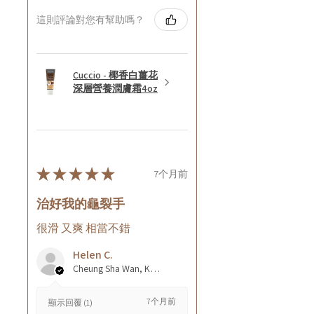
這則評論對您有幫助嗎？
Cuccio - 椰香白薑花
深層營養潤膚霜4oz
★
★
★
★
★
7个月前
治好我的龜裂手
很滑 又爽 相當不錯
Helen C.
Cheung Sha Wan, Kowloon., Hong Kong
7个月前
顯示回覆 (1)