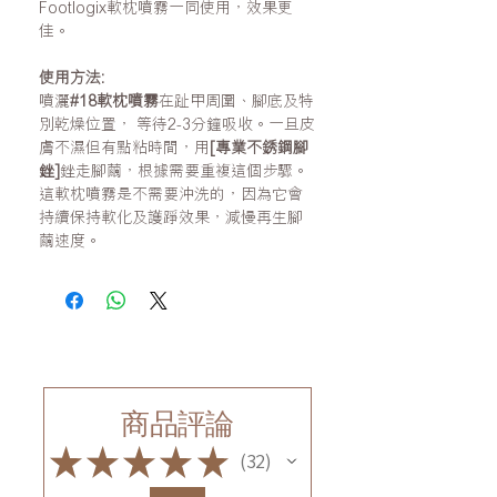
Footlogix軟枕噴霧一同使用，效果更
佳。
使用方法:
噴灑
#18軟枕噴霧
在趾甲周圍、腳底及特
別乾燥位置， 等待2-3分鐘吸收。一旦皮
膚不濕但有點粘時間，用
[專業不銹鋼腳
銼]
銼走腳繭，根據需要重複這個步驟。
這軟枕噴霧是不需要沖洗的，因為它會
持續保持軟化及護踭效果，減慢再生腳
繭速度。
商品評論
★
★
★
★
★
32
32