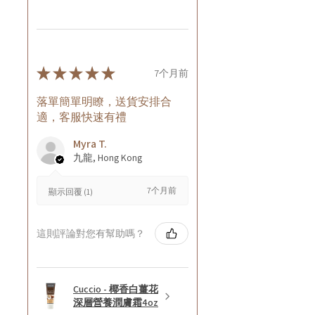
★
★
★
★
★
7个月前
落單簡單明瞭，送貨安排合
適，客服快速有禮
Myra T.
九龍, Hong Kong
7个月前
顯示回覆 (1)
這則評論對您有幫助嗎？
Cuccio - 椰香白薑花
深層營養潤膚霜4oz