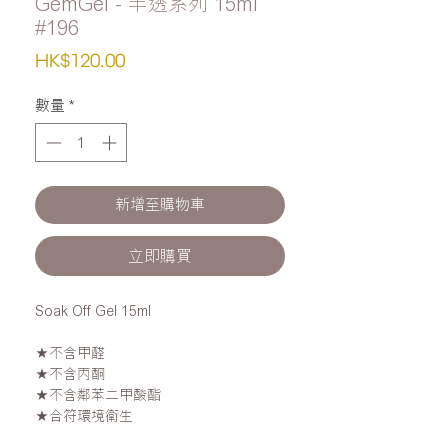
GemGel - 半透系列 15ml
#196
價
HK$120.00
格
數量
*
新增至購物車
立即購買
Soak Off Gel 15ml
★不含甲醛
★不含丙酮
★不含鄰苯二甲酸酯
★合符環境衛生