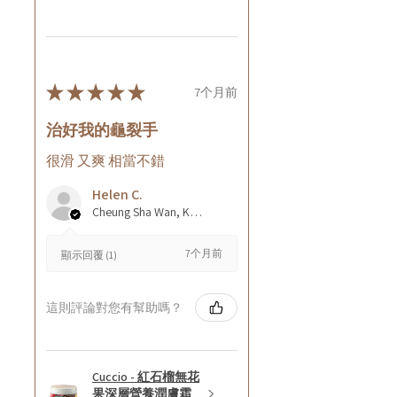
★
★
★
★
★
7个月前
治好我的龜裂手
很滑 又爽 相當不錯
Helen C.
Cheung Sha Wan, Kowloon., Hong Kong
7个月前
顯示回覆 (1)
這則評論對您有幫助嗎？
Cuccio - 紅石榴無花
果深層營養潤膚霜