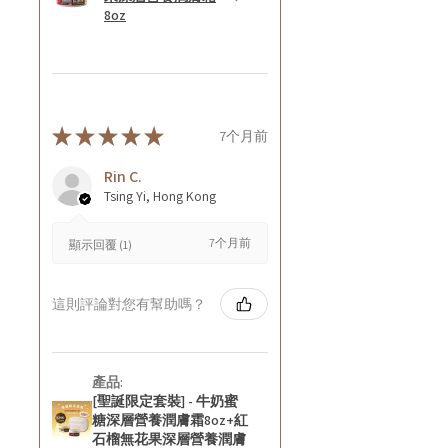
8oz
★
★
★
★
★
7个月前
Rin C.
Tsing Yi, Hong Kong
7个月前
顯示回覆 (1)
這則評論對您有幫助嗎？
產品:
[聖誕限定套裝] - 牛奶蜜
糖深層營養潤膚霜8oz+紅
石榴無花果深層營養潤膚