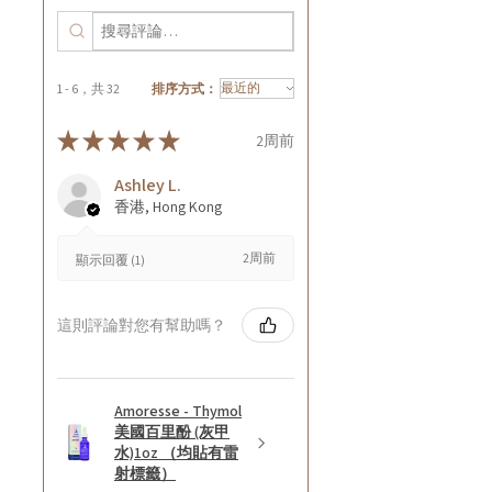
1 - 6，共 32
排序方式：
★
★
★
★
★
2周前
Ashley L.
香港, Hong Kong
2周前
顯示回覆 (1)
這則評論對您有幫助嗎？
Amoresse - Thymol
美國百里酚 (灰甲
水)1oz （均貼有雷
射標籤）