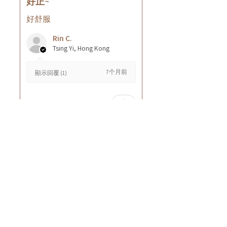
好正~
好舒服
Rin C.
Tsing Yi, Hong Kong
7个月前
顯示回覆 (1)
這則評論對您有幫助嗎？
Cuccio - 乳木果岩蘭
草按摩乳液8oz
★
★
★
★
★
8个月前