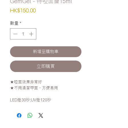
GemGel - 特啞面層15ml
價
HK$150.00
格
數量
*
新增至購物車
立即購買
★啞面效果非常好
★不用清潔甲面，方便易用
LED燈30秒;UV燈120秒