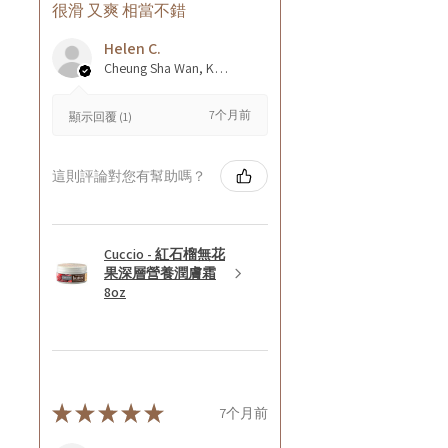
很滑 又爽 相當不錯
Helen C.
Cheung Sha Wan, Kowloon., Hong Kong
7个月前
顯示回覆 (1)
這則評論對您有幫助嗎？
Cuccio - 紅石榴無花
果深層營養潤膚霜
8oz
★
★
★
★
★
7个月前