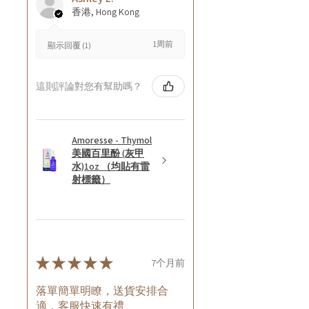
香港, Hong Kong
1周前
顯示回覆 (1)
這則評論對您有幫助嗎？
Amoresse - Thymol
美國百里酚 (灰甲
水)1oz （均貼有雷
射標籤）
★
★
★
★
★
7个月前
落單簡單明瞭，送貨安排合
適，客服快速有禮