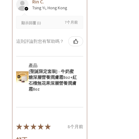
Rin C.
Tsing Yi, Hong Kong
7个月前
顯示回覆 (1)
這則評論對您有幫助嗎？
產品:
[聖誕限定套裝] - 牛奶蜜
糖深層營養潤膚霜8oz+紅
石榴無花果深層營養潤膚
霜8oz
★
★
★
★
★
8个月前