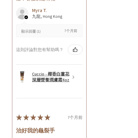
Myra T.
九龍, Hong Kong
7个月前
顯示回覆 (1)
這則評論對您有幫助嗎？
Cuccio - 椰香白薑花
深層營養潤膚霜4oz
★
★
★
★
★
7个月前
治好我的龜裂手