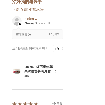
治好我的龜裂手
很滑 又爽 相當不錯
Helen C.
Cheung Sha Wan, Kowloon., Hong Kong
7个月前
顯示回覆 (1)
這則評論對您有幫助嗎？
Cuccio - 紅石榴無花
果深層營養潤膚霜
8oz
★
★
★
★
★
7个月前