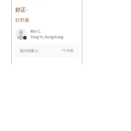
好正~
好舒服
Rin C.
Tsing Yi, Hong Kong
7个月前
顯示回覆 (1)
這則評論對您有幫助嗎？
Cuccio - 乳木果岩蘭
草按摩乳液8oz