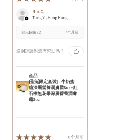
Rin C.
Tsing Yi, Hong Kong
7个月前
顯示回覆 (1)
這則評論對您有幫助嗎？
產品:
[聖誕限定套裝] - 牛奶蜜
糖深層營養潤膚霜8oz+紅
石榴無花果深層營養潤膚
霜8oz
★
★
★
★
★
8个月前