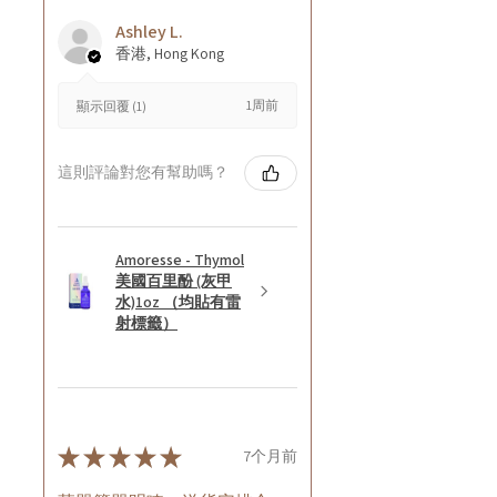
Ashley L.
香港, Hong Kong
1周前
顯示回覆 (1)
這則評論對您有幫助嗎？
Amoresse - Thymol
美國百里酚 (灰甲
水)1oz （均貼有雷
射標籤）
★
★
★
★
★
7个月前