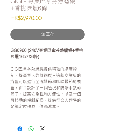
GiGi - 專業巴拿芬熱蠟機
+香桃味蠟6條
價
HK$2,970.00
格
無庫存
GG0960 (240V專業巴拿芬熱蠟機+香桃
味蠟16ozX6條)
GiGi巴拿芬熱蠟機提供精確的溫度控
制，提高客人的舒適度。這款商業級的
浴盤可以進行全腕關節和腳踝關節的覆
蓋。而且設計了一個透視和防潑水鎖的
蓋子，提高安全性和方便性，以及一個
可移動的傾斜腳搭，提供符合人體學的
足部定位作為一個過濾器。