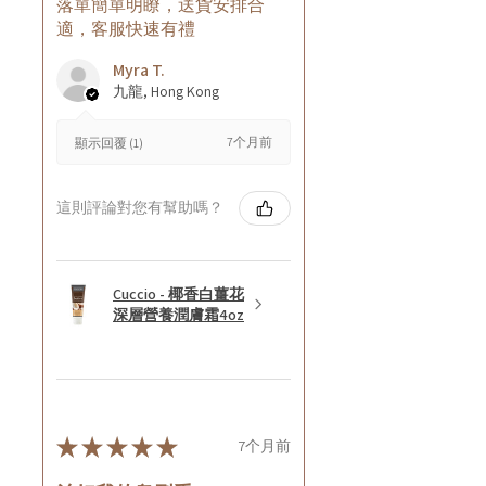
落單簡單明瞭，送貨安排合
適，客服快速有禮
Myra T.
九龍, Hong Kong
7个月前
顯示回覆 (1)
這則評論對您有幫助嗎？
Cuccio - 椰香白薑花
深層營養潤膚霜4oz
★
★
★
★
★
7个月前