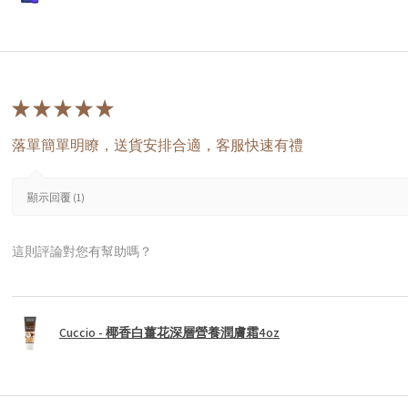
★
★
★
★
★
落單簡單明瞭，送貨安排合適，客服快速有禮
顯示回覆 (1)
這則評論對您有幫助嗎？
Cuccio - 椰香白薑花深層營養潤膚霜4oz