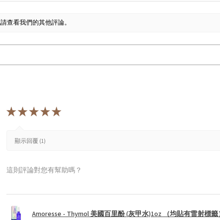
此請查看我們的其他評論。
★
★
★
★
★
顯示回覆 (1)
這則評論對您有幫助嗎？
Amoresse - Thymol 美國百里酚 (灰甲水)1oz （均貼有雷射標