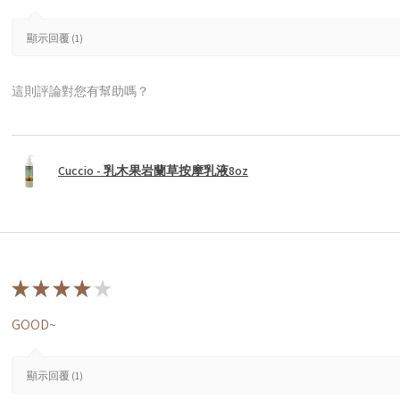
顯示回覆 (1)
這則評論對您有幫助嗎？
Cuccio - 乳木果岩蘭草按摩乳液8oz
★
★
★
★
★
GOOD~
顯示回覆 (1)