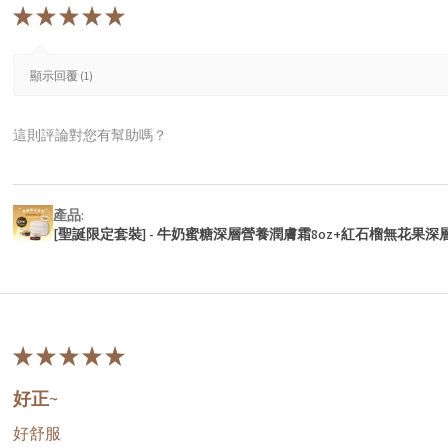
★
★
★
★
★
顯示回覆 (1)
這則評論對您有幫助嗎？
產品:
[聖誕限定套裝] - 牛奶蜜糖深層營養潤膚霜8oz+紅石榴無花果深
★
★
★
★
★
好正~
好舒服