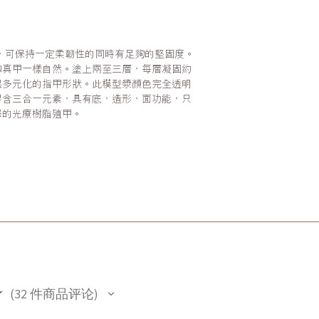
，可保持一定柔韌性的同時有足夠的堅固度。
如真甲一樣自然。塗上兩至三層，每層凝固約
出多元化的指甲形狀。此模型漿顏色完全透明
膠含三合一元素，具有底，造形，面功能，只
澤的光療樹脂殖甲。
★
32
件商品评论
32