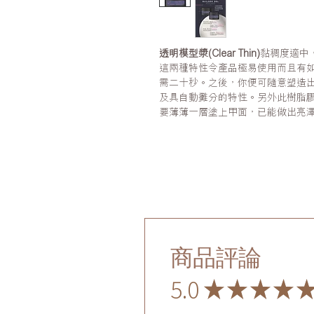
透明模型漿(Clear Thin)
黏稠度適中
這兩種特性令產品極易使用而且有
需二十秒。之後，你便可隨意塑造
及具自動攤分的特性。另外此樹脂
要薄薄一層塗上甲面，已能做出亮
商品評論
5.0
★
★
★
★