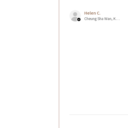
Helen C.
Cheung Sha Wan, Kowloon., Hong Kong