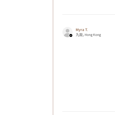
Myra T.
九龍, Hong Kong