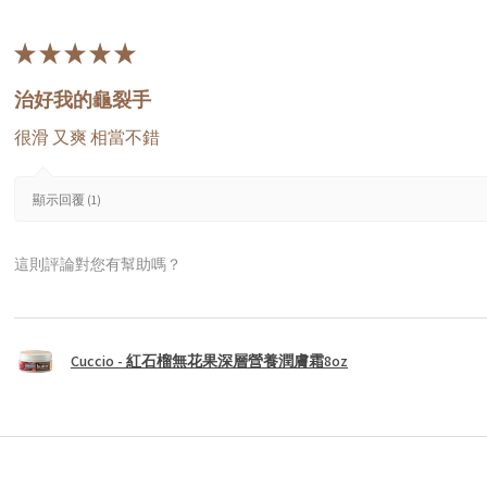
★
★
★
★
★
治好我的龜裂手
很滑 又爽 相當不錯
顯示回覆 (1)
這則評論對您有幫助嗎？
Cuccio - 紅石榴無花果深層營養潤膚霜8oz