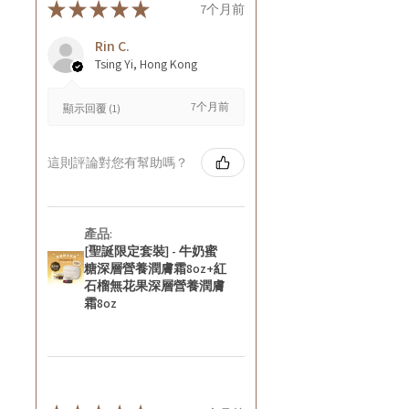
★
★
★
★
★
7个月前
Rin C.
Tsing Yi, Hong Kong
7个月前
顯示回覆 (1)
這則評論對您有幫助嗎？
產品:
[聖誕限定套裝] - 牛奶蜜
糖深層營養潤膚霜8oz+紅
石榴無花果深層營養潤膚
霜8oz