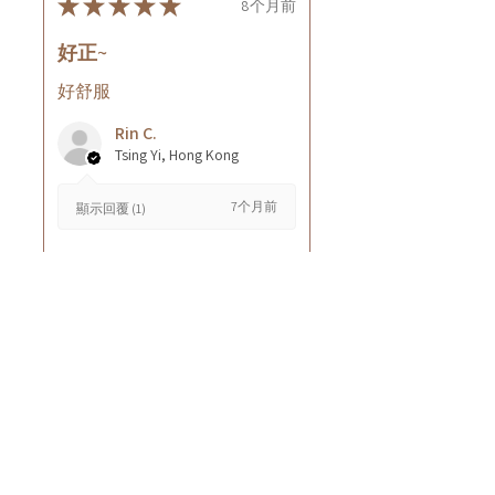
★
★
★
★
★
8个月前
好正~
好舒服
Rin C.
Tsing Yi, Hong Kong
7个月前
顯示回覆 (1)
這則評論對您有幫助嗎？
Cuccio - 乳木果岩蘭
草按摩乳液8oz