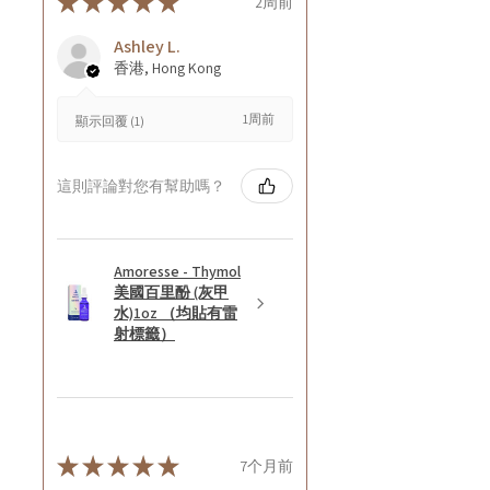
★
★
★
★
★
2周前
Ashley L.
香港, Hong Kong
1周前
顯示回覆 (1)
這則評論對您有幫助嗎？
Amoresse - Thymol
美國百里酚 (灰甲
水)1oz （均貼有雷
射標籤）
★
★
★
★
★
7个月前