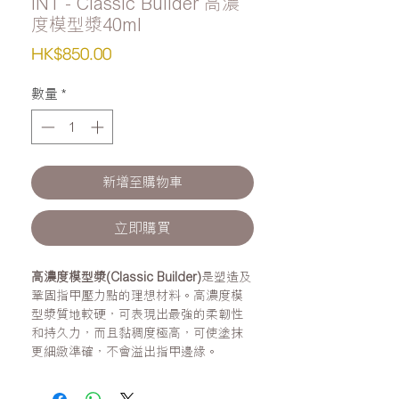
INT - Classic Builder 高濃
度模型漿40ml
價
HK$850.00
格
數量
*
新增至購物車
立即購買
高濃度模型漿(Classic Builder)
是塑造及
鞏固指甲壓力點的理想材料。高濃度模
型漿質地較硬，可表現出最強的柔韌性
和持久力，而且黏稠度極高，可使塗抹
更細緻準確，不會溢出指甲邊緣。