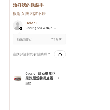
治好我的龜裂手
很滑 又爽 相當不錯
Helen C.
Cheung Sha Wan, Kowloon., Hong Kong
7个月前
顯示回覆 (1)
這則評論對您有幫助嗎？
Cuccio - 紅石榴無花
果深層營養潤膚霜
8oz