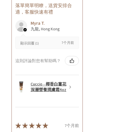
落單簡單明瞭，送貨安排合
適，客服快速有禮
Myra T.
九龍, Hong Kong
7个月前
顯示回覆 (1)
這則評論對您有幫助嗎？
Cuccio - 椰香白薑花
深層營養潤膚霜4oz
★
★
★
★
★
7个月前