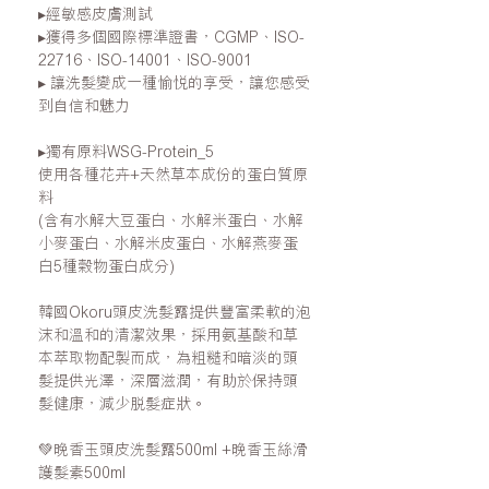
▸
經敏感皮膚測試
▸
獲得多個國際標準證書，CGMP、ISO-
22716、ISO-14001、ISO-9001
▸
讓洗髮變成一種愉悅的享受，讓您感受
到自信和魅力
▸
獨有原料
WSG-Protein_5
使用各種花卉
+
天然草本成份的蛋白質原
料
(
含有水解大豆蛋白、水解米蛋白、水解
小麥蛋白、水解米皮蛋白、水解燕麥蛋
白
5
種穀物蛋白成分
)
韓國
Okoru
頭皮洗髮露提供豐富柔軟的泡
沫和溫和的清潔效果，採用氨基酸和草
本萃取物配製而成，為粗糙和暗淡的頭
髮提供光澤，深層滋潤，有助於保持頭
髮健康，減少脫髮症狀。
💚
晚香玉頭皮洗髮露
500ml +
晚香玉絲滑
護髮素
500ml