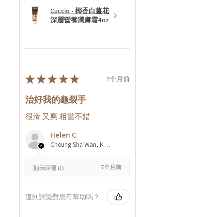
Cuccio - 椰香白薑花
深層營養潤膚霜4oz
★
★
★
★
★
7个月前
治好我的龜裂手
很滑 又爽 相當不錯
Helen C.
Cheung Sha Wan, Kowloon., Hong Kong
7个月前
顯示回覆 (1)
這則評論對您有幫助嗎？