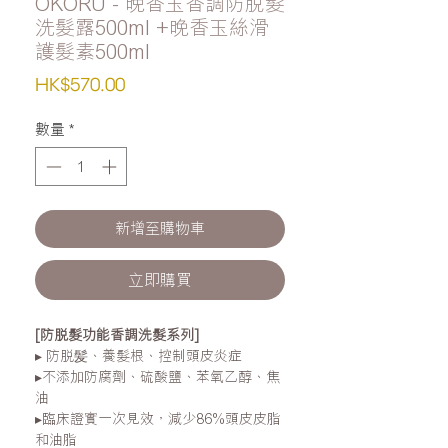
OKORU - 晚香玉香調防脫髮
洗髮露500ml +晚香玉絲滑
護髮素500ml
價
HK$570.00
格
數量
*
新增至購物車
立即購買
[
防脫髮功能香調洗髮系列
]
▸
防脫髪、養髮根、控制頭皮炎症
▸
不添加防腐劑、硫酸鹽、苯氧乙醇、焦
油
▸
臨床證實一次見效，減少86%頭皮皮脂
和油脂