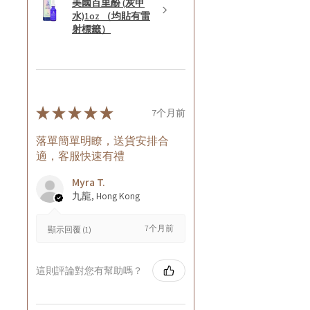
美國百里酚 (灰甲
水)1oz （均貼有雷
射標籤）
★
★
★
★
★
7个月前
落單簡單明瞭，送貨安排合
適，客服快速有禮
Myra T.
九龍, Hong Kong
7个月前
顯示回覆 (1)
這則評論對您有幫助嗎？