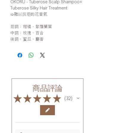
OKORU - Tuberose Scalp Shampoo+
Tuberose Silky Hair Treatment
➯
難以抗拒的花香氣
前調：柑橘、紫羅蘭葉
中調：玫瑰、百合
後調：蜜瓜、麝香
商品評論
★
★
★
★
★
32
32