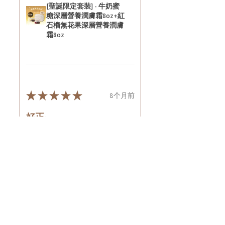
[聖誕限定套裝] - 牛奶蜜
糖深層營養潤膚霜8oz+紅
石榴無花果深層營養潤膚
霜8oz
★
★
★
★
★
8个月前
好正~
好舒服
Rin C.
Tsing Yi, Hong Kong
7个月前
顯示回覆 (1)
這則評論對您有幫助嗎？